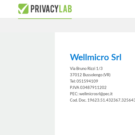
Wellmicro Srl
Via Bruno Rizzi 1/3
37012 Bussolengo (VR)
Tel: 051594109
P.IVA 03487911202
PEC: wellmicrosrl@pec.it
Cod. Doc. 19623.51.432367.32564
Informativa