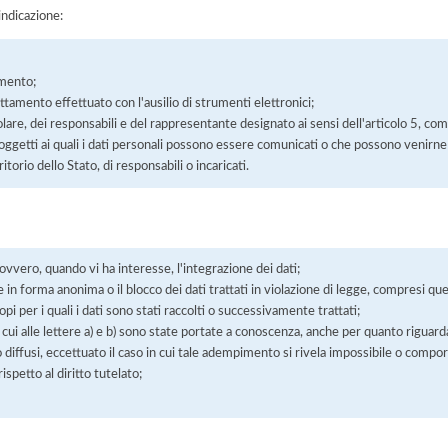
'indicazione:
amento;
rattamento effettuato con l'ausilio di strumenti elettronici;
itolare, dei responsabili e del rappresentante designato ai sensi dell'articolo 5, co
soggetti ai quali i dati personali possono essere comunicati o che possono venirne
orio dello Stato, di responsabili o incaricati.
 ovvero, quando vi ha interesse, l'integrazione dei dati;
 in forma anonima o il blocco dei dati trattati in violazione di legge, compresi quel
pi per i quali i dati sono stati raccolti o successivamente trattati;
 cui alle lettere a) e b) sono state portate a conoscenza, anche per quanto riguarda
 o diffusi, eccettuato il caso in cui tale adempimento si rivela impossibile o comp
petto al diritto tutelato;