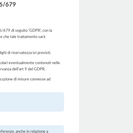
016/679
016/679 di seguito 'GDPR', con la
 e che tale trattamento sarà
ghi di riservatezza ivi previsti.
rticolari eventualmente contenuti nelle
servanza dell'art 9 del GDPR.
’esecuzione di misure connesse ad
eferenze, anche in relazione a