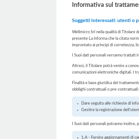
Informativa sul trattame
Soggetti Interessati: utenti o po
Wellmicro Srl nella qualità di Titolare 
presente La informa che la citata norma
improntato ai principi di correttezza, lic
I Suoi dati personali verranno trattati i
Altresì, il Titolare potrà venire a cono
comunicazioni elettroniche digitali. I t
Finalità e base giuridica del trattamento
obblighi contrattuali o pre-contrattuali:
Dare seguito alle richieste di inf
Gestire la registrazione dell’utent
I Suoi dati personali potranno inoltre, 
1.A - Fornire aggiornamenti di ca