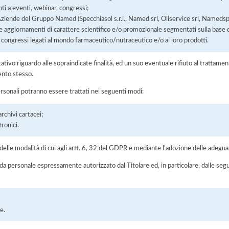
nti a eventi, webinar, congressi;
 Aziende del Gruppo Named (Specchiasol s.r.l., Named srl, Oliservice srl, Namedsp
 aggiornamenti di carattere scientifico e/o promozionale segmentati sulla base d
 congressi legati al mondo farmaceutico/nutraceutico e/o ai loro prodotti.
ltativo riguardo alle sopraindicate finalità, ed un suo eventuale rifiuto al tratt
ento stesso.
ersonali potranno essere trattati nei seguenti modi:
chivi cartacei;
ronici.
elle modalità di cui agli artt. 6, 32 del GDPR e mediante l'adozione delle adegua
 da personale espressamente autorizzato dal Titolare ed, in particolare, dalle seg
e.