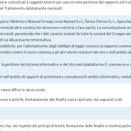
ere comunicati a soggetti esterni per una corretta gestione del rapporto ed in pa
i del Trattamento debitamente nominati:
a parte Wellmicro (Named Group), ossia Named S.r.l., Farma-Derma S.r.l., Specchias
 ad eventuali altre società che dovessero entrarne a fare parte). La comunicazione a
ersonali, garantendo che i dati saranno trattati da tutte le società del Gruppo nel r
 di cui alla presente Informativa;
 pubbliche, per l’adempimento degli obblighi di legge connessi al rapporto commer
rmatici contro il nostro sistema o gli altri utenti visitatori del sito o nell’ambito
er la gestione del sistema informativo e del sito web (piattaforme E-commerce e 
i nell’ambito di rapporti di assistenza e consulenza (in ambito informatico, contab
rranno diffusi in alcun modo.
sere trasferiti, limitatamente alle finalità sopra riportate, nei seguenti stati:
he, nel rispetto dei principi di liceità, limitazione delle finalità e minimizzazione 