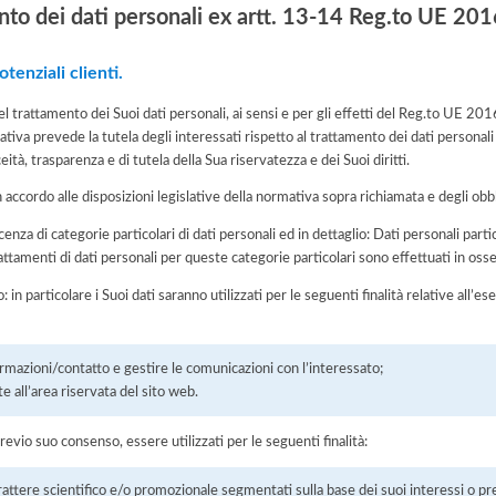
nto dei dati personali ex artt. 13-14 Reg.to UE 2
tenziali clienti.
del trattamento dei Suoi dati personali, ai sensi e per gli effetti del Reg.to UE 2
tiva prevede la tutela degli interessati rispetto al trattamento dei dati personali
eità, trasparenza e di tutela della Sua riservatezza e dei Suoi diritti.
n accordo alle disposizioni legislative della normativa sopra richiamata e degli obbli
scenza di categorie particolari di dati personali ed in dettaglio: Dati personali pa
rattamenti di dati personali per queste categorie particolari sono effettuati in os
: in particolare i Suoi dati saranno utilizzati per le seguenti finalità relative all
ormazioni/contatto e gestire le comunicazioni con l’interessato;
e all’area riservata del sito web.
previo suo consenso, essere utilizzati per le seguenti finalità:
rattere scientifico e/o promozionale segmentati sulla base dei suoi interessi o pr