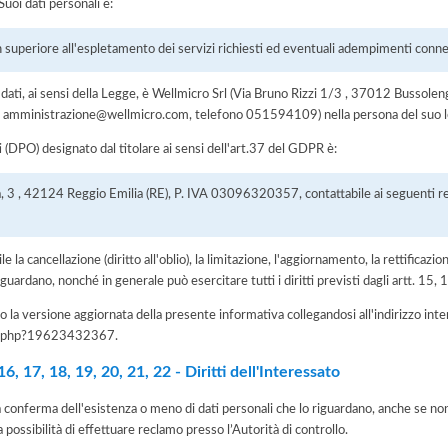
uoi dati personali è:
n superiore all'espletamento dei servizi richiesti ed eventuali adempimenti conne
ei dati, ai sensi della Legge, è Wellmicro Srl (Via Bruno Rizzi 1/3 , 37012 Busso
mail amministrazione@wellmicro.com, telefono 051594109) nella persona del suo 
i (DPO) designato dal titolare ai sensi dell'art.37 del GDPR è:
 3 , 42124 Reggio Emilia (RE), P. IVA 03096320357, contattabile ai seguenti rec
e la cancellazione (diritto all'oblio), la limitazione, l'aggiornamento, la rettificazion
guardano, nonché in generale può esercitare tutti i diritti previsti dagli artt. 15
 la versione aggiornata della presente informativa collegandosi all'indirizzo int
iva.php?19623432367
.
, 17, 18, 19, 20, 21, 22 - Diritti dell'Interessato
la conferma dell'esistenza o meno di dati personali che lo riguardano, anche se non 
a possibilità di effettuare reclamo presso l’Autorità di controllo.