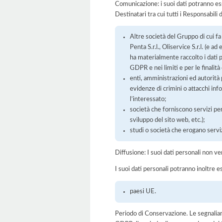
Comunicazione: i suoi dati potranno ess
Destinatari tra cui tutti i Responsabil
Altre società del Gruppo di cui f
Penta S.r.l., Oliservice S.r.l. (e
ha materialmente raccolto i dati p
GDPR e nei limiti e per le finalità
enti, amministrazioni ed autorità
evidenze di crimini o attacchi info
l’interessato;
società che forniscono servizi p
sviluppo del sito web, etc.);
studi o società che erogano serviz
Diffusione: I suoi dati personali non ve
I suoi dati personali potranno inoltre es
paesi UE.
Periodo di Conservazione. Le segnaliamo c