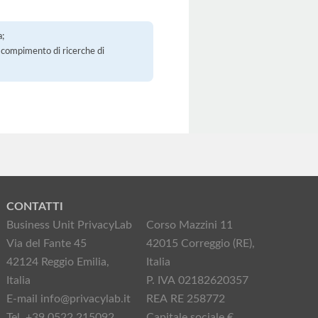
a;
 il compimento di ricerche di
CONTATTI
Business Unit PrivacyLab
Corso Mazzini 11
Via del Fante 45
42015 Correggio (RE),
42124 Reggio Emilia,
Italia
Italia
P. IVA 02182620357
E-mail info@privacylab.it
REA RE 258772
Tel. +39 0522 215092
Capitale sociale €