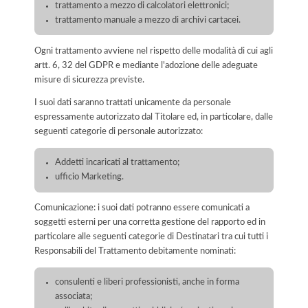
trattamento a mezzo di calcolatori elettronici;
trattamento manuale a mezzo di archivi cartacei.
Ogni trattamento avviene nel rispetto delle modalità di cui agli
artt. 6, 32 del GDPR e mediante l'adozione delle adeguate
misure di sicurezza previste.
I suoi dati saranno trattati unicamente da personale
espressamente autorizzato dal Titolare ed, in particolare, dalle
seguenti categorie di personale autorizzato:
Addetti incaricati al trattamento;
ufficio Marketing.
Comunicazione: i suoi dati potranno essere comunicati a
soggetti esterni per una corretta gestione del rapporto ed in
particolare alle seguenti categorie di Destinatari tra cui tutti i
Responsabili del Trattamento debitamente nominati:
consulenti e liberi professionisti, anche in forma
associata;