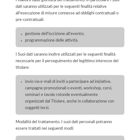
dati saranno utilizzati per le seguenti finalità relative
all’esecuzione di misure connesse ad obblighi contrattuali o
pre-contrattuali:
gestione dell'iscrizione all'evento;
programmazione delle attività.
I Suoi dati saranno inoltre utilizzati per le seguenti finalità
necessarie per il perseguimento del legittimo interesse del
titolare:
invio via e-mail di inviti a partecipare ad iniziative,
campagne promozionali o eventi, workshop, corsi,
seminari e tavole rotonde eventualmente
organizzati dal Titolare, anche in collaborazione con
soggetti terzi.
Modalità del trattamento. I suoi dati personali potranno
essere trattati nei seguenti modi: