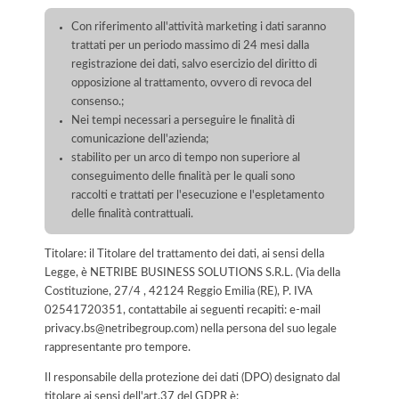
Con riferimento all'attività marketing i dati saranno
trattati per un periodo massimo di 24 mesi dalla
registrazione dei dati, salvo esercizio del diritto di
opposizione al trattamento, ovvero di revoca del
consenso.;
Nei tempi necessari a perseguire le finalità di
comunicazione dell'azienda;
stabilito per un arco di tempo non superiore al
conseguimento delle finalità per le quali sono
raccolti e trattati per l'esecuzione e l'espletamento
delle finalità contrattuali.
Titolare: il Titolare del trattamento dei dati, ai sensi della
Legge, è NETRIBE BUSINESS SOLUTIONS S.R.L. (Via della
Costituzione, 27/4 , 42124 Reggio Emilia (RE), P. IVA
02541720351, contattabile ai seguenti recapiti: e-mail
privacy.bs@netribegroup.com) nella persona del suo legale
rappresentante pro tempore.
Il responsabile della protezione dei dati (DPO) designato dal
titolare ai sensi dell'art.37 del GDPR è: