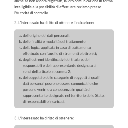
anche se non ancora registrati, la loro comunicazione in forma
intelligibile e la possibilità di effettuare reclamo presso
l’Autorità di controllo.
2. L'interessato ha diritto di ottenere l'indicazione:
dell'origine dei dati personali;
delle finalità e modalità del trattamento;
della logica applicata in caso di trattamento
effettuato con l'ausilio di strumenti elettronici;
degli estremi identificativi del titolare, dei
responsabili e del rappresentante designato ai
sensi dell'articolo 5, comma 2;
dei soggetti o delle categorie di soggetti ai quali i
dati personali possono essere comunicati o che
possono venirne a conoscenza in qualità di
rappresentante designato nel territorio dello Stato,
di responsabili o incaricati.
3. L'interessato ha diritto di ottenere: