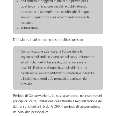
nell'ambito di soggetti pubblici e/o privati per i
quali la comunicazione dei dati è obbligatoria o
necessaria in adempimento ad obblighi di legge o
sia comunque funzionale all'amministrazione del
rapporto;
subfornitori.
Diffusione. I dati potranno essere diffusi presso:
Comunicazione aziendale: le fotografie e le
registrazioni audio e video, se del caso, unitamente
ad altri Dati dell’Interessato, potranno essere
inseriti all’interno di pubblicazioni, siti internet,
canali social, ovvero utilizzati su materiale inerente
a iniziative, eventi e /o progetti organizzati dal
Titolare.
Periodo di Conservazione. Le segnaliamo che, nel rispetto dei
principi di liceità, limitazione delle finalità e minimizzazione dei
dati, ai sensi dell’art. 5 del GDPR, il periodo di conservazione
dei Suoi dati personali è: