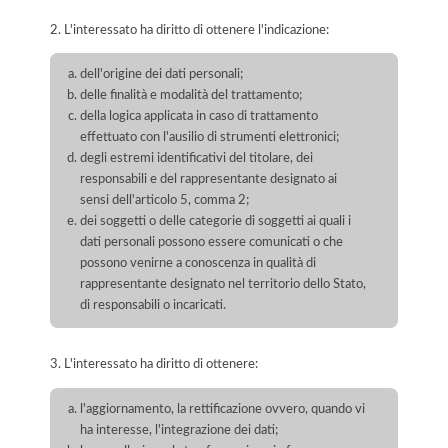
2. L'interessato ha diritto di ottenere l'indicazione:
dell'origine dei dati personali;
delle finalità e modalità del trattamento;
della logica applicata in caso di trattamento
effettuato con l'ausilio di strumenti elettronici;
degli estremi identificativi del titolare, dei
responsabili e del rappresentante designato ai
sensi dell'articolo 5, comma 2;
dei soggetti o delle categorie di soggetti ai quali i
dati personali possono essere comunicati o che
possono venirne a conoscenza in qualità di
rappresentante designato nel territorio dello Stato,
di responsabili o incaricati.
3. L'interessato ha diritto di ottenere:
l'aggiornamento, la rettificazione ovvero, quando vi
ha interesse, l'integrazione dei dati;