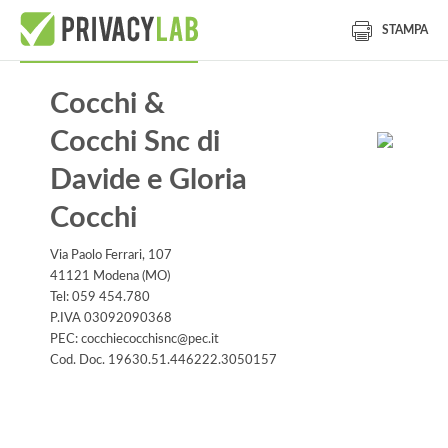
STAMPA
Cocchi &
Cocchi Snc di
Davide e Gloria
Cocchi
Via Paolo Ferrari, 107
41121 Modena (MO)
Tel: 059 454.780
P.IVA 03092090368
PEC: cocchiecocchisnc@pec.it
Cod. Doc. 19630.51.446222.3050157
Informativa