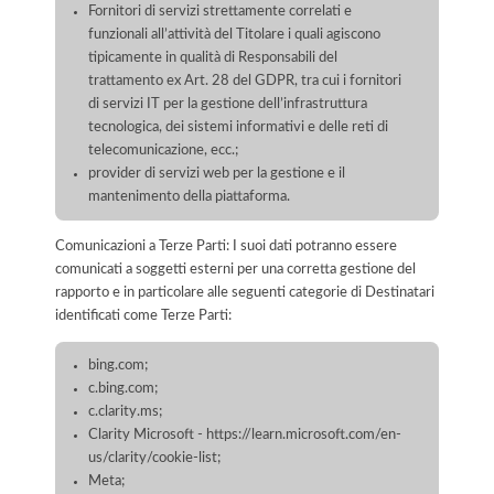
Fornitori di servizi strettamente correlati e
funzionali all’attività del Titolare i quali agiscono
tipicamente in qualità di Responsabili del
trattamento ex Art. 28 del GDPR, tra cui i fornitori
di servizi IT per la gestione dell’infrastruttura
tecnologica, dei sistemi informativi e delle reti di
telecomunicazione, ecc.;
provider di servizi web per la gestione e il
mantenimento della piattaforma.
Comunicazioni a Terze Parti: I suoi dati potranno essere
comunicati a soggetti esterni per una corretta gestione del
rapporto e in particolare alle seguenti categorie di Destinatari
identificati come Terze Parti:
bing.com;
c.bing.com;
c.clarity.ms;
Clarity Microsoft - https://learn.microsoft.com/en-
us/clarity/cookie-list;
Meta;