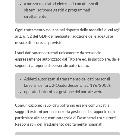
a mezzo calcolatori elettronici con utilizzo di
sistemi software gestiti o programmati
direttamente.
Ogni trattamento avviene nel rispetto delle modalità di cui agli
artt. 6, 32 del GDPR e mediante l'adozione delle adeguate
misure di sicurezza previste.
I suoi dati saranno trattati unicamente da personale
espressamente autorizzato dal Titolare ed, in particolare, dalle
seguenti categorie di personale autorizzato:
Addetti autorizzati al trattamento dei dati personali
(ai sensi dell’art. 2-Quaterdecies D.lgs. 196/2003);
operatori interni alla gestione del portale web.
Comunicazione: i suoi dati potranno essere comunicati a
soggetti esterni per una corretta gestione del rapporto ed in
particolare alle seguenti categorie di Destinatari tra cui tutti i
Responsabili del Trattamento debitamente nominati: