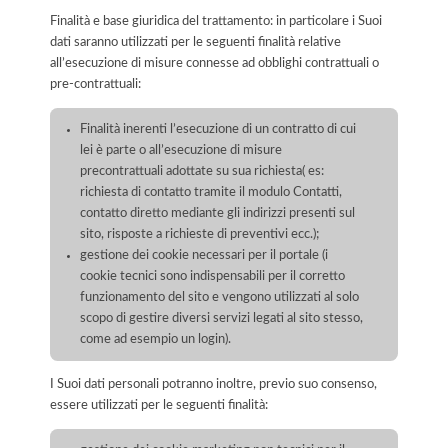
Finalità e base giuridica del trattamento: in particolare i Suoi
dati saranno utilizzati per le seguenti finalità relative
all’esecuzione di misure connesse ad obblighi contrattuali o
pre-contrattuali:
Finalità inerenti l’esecuzione di un contratto di cui
lei è parte o all’esecuzione di misure
precontrattuali adottate su sua richiesta( es:
richiesta di contatto tramite il modulo Contatti,
contatto diretto mediante gli indirizzi presenti sul
sito, risposte a richieste di preventivi ecc.);
gestione dei cookie necessari per il portale (i
cookie tecnici sono indispensabili per il corretto
funzionamento del sito e vengono utilizzati al solo
scopo di gestire diversi servizi legati al sito stesso,
come ad esempio un login).
I Suoi dati personali potranno inoltre, previo suo consenso,
essere utilizzati per le seguenti finalità: