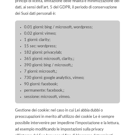
principi di liceità, limitazione delle finalità e minimizzazione dei
dati, ai sensi dell’art. 5 del GDPR, il periodo di conservazione
dei Suoi dati personali è:
0.01 giorni: bing / microsoft, wordpress;
0.02 giorni: vimeo;
1 giorni: clarity;
15 sec: wordpress;
182 giorni: privacylab;
365 giorni: microsoft, clarity,;
390 giorni: bing / microsoft,;
7 giorni: microsoft,;
730 giorni: google analytics, vimeo;
90 giorni: facebook;
permanente: facebook,;
sessione: microsoft, vimeo.
Gestione dei cookie: nel caso in cui Lei abbia dubbi o
preoccupazioni in merito all'utilizzo dei cookie Le è sempre
possibile intervenire per impedirne l'impostazione e la lettura,
ad esempio modificando le impostazioni sulla privacy