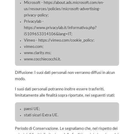
Microsoft - https://about.ads.microsoft.com/en-
us/resources/policies/microsoft-advertising-
privacy-policy;
Privacylab -
https://www.privacylab.it/informativa.php?
i5109653314106&lang=IT;
Vimeo - https://vimeo.com/cookie_policy;
vimeo.com;
www.clarity.ms;
www.cocchiecocchi.it.
Diffusione: I suoi dati personali non verranno diffusi in alcun
modo.
I suoi dati personali potranno inoltre essere trasferiti,
limitatamente alle finalità sopra riportate, nei seguenti stati:
paesi UE;
stati sicuri Extra UE.
Periodo di Conservazione. Le segnaliamo che, nel rispetto dei