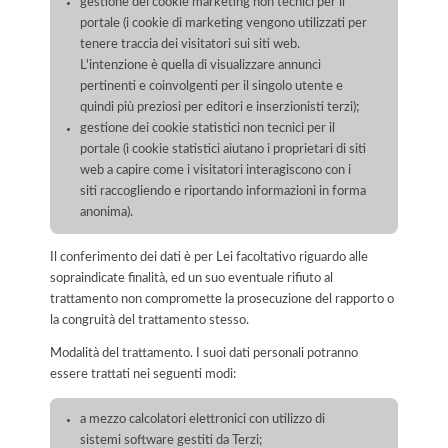
gestione dei cookie marketing non tecnici per il
portale (i cookie di marketing vengono utilizzati per
tenere traccia dei visitatori sui siti web.
L'intenzione è quella di visualizzare annunci
pertinenti e coinvolgenti per il singolo utente e
quindi più preziosi per editori e inserzionisti terzi);
gestione dei cookie statistici non tecnici per il
portale (i cookie statistici aiutano i proprietari di siti
web a capire come i visitatori interagiscono con i
siti raccogliendo e riportando informazioni in forma
anonima).
Il conferimento dei dati è per Lei facoltativo riguardo alle
sopraindicate finalità, ed un suo eventuale rifiuto al
trattamento non compromette la prosecuzione del rapporto o
la congruità del trattamento stesso.
Modalità del trattamento. I suoi dati personali potranno
essere trattati nei seguenti modi:
a mezzo calcolatori elettronici con utilizzo di
sistemi software gestiti da Terzi;