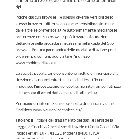
all'interno del Suo browser al fine di bloccarne determinati
tipi.
Poiché ciascun browser - e spesso diverse versioni dello
stesso browser - differiscono anche sensibilmente le une
dalle altre se preferisce agire autonomamente mediante le
preferenze del Suo browser può trovare informazioni
dettagliate sulla procedura necessaria nella guida del Suo
browser. Per una panoramica delle modalità di azione per i
browser più comuni, può visitare l'indirizzo
www.cookiepedia.co.uk.
Le società pubblicitarie consentono inoltre di rinunciare alla
ricezione di annunci mirati, se lo si desidera. Ciò non
impedisce l'impostazione dei cookie, ma interrompe l'utilizzo
e la raccolta di alcuni dati da parte di tali società.
Per maggiori informazioni e possibilità di rinuncia, visitare
l'indirizzo www.youronlinechoices.eu/.
Titolare: il Titolare del trattamento dei dati, ai sensi della
Legge, è Cocchi & Cocchi Snc di Davide e Gloria Cocchi (Via
Paolo Ferrari, 107 , 41121 Modena (MO), P. IVA