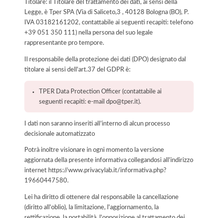
Titolare: il Titolare del trattamento dei dati, ai sensi della
Legge, è Tper SPA (Via di Saliceto,3 , 40128 Bologna (BO), P.
IVA 03182161202, contattabile ai seguenti recapiti: telefono
+39 051 350 111) nella persona del suo legale
rappresentante pro tempore.
Il responsabile della protezione dei dati (DPO) designato dal
titolare ai sensi dell'art.37 del GDPR è:
TPER Data Protection Officer (contattabile ai
seguenti recapiti: e-mail dpo@tper.it).
I dati non saranno inseriti all’interno di alcun processo
decisionale automatizzato
Potrà inoltre visionare in ogni momento la versione
aggiornata della presente informativa collegandosi all'indirizzo
internet
https://www.privacylab.it/informativa.php?
19660447580
.
Lei ha diritto di ottenere dal responsabile la cancellazione
(diritto all'oblio), la limitazione, l'aggiornamento, la
rettificazione, la portabilità, l'opposizione al trattamento dei