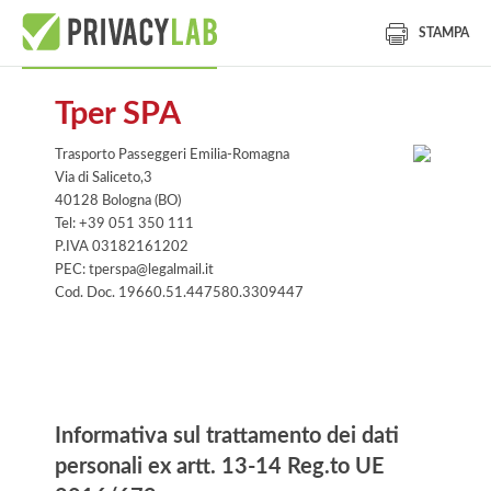
STAMPA
Tper SPA
Trasporto Passeggeri Emilia-Romagna
Via di Saliceto,3
40128 Bologna (BO)
Tel: +39 051 350 111
P.IVA 03182161202
PEC: tperspa@legalmail.it
Cod. Doc. 19660.51.447580.3309447
Informativa
Informativa sul trattamento dei dati
personali ex artt. 13-14 Reg.to UE