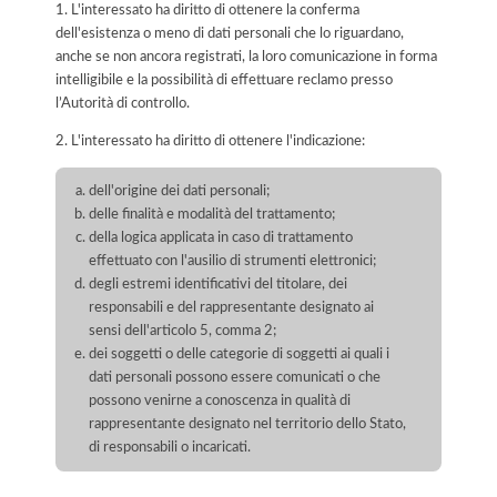
1. L'interessato ha diritto di ottenere la conferma
dell'esistenza o meno di dati personali che lo riguardano,
anche se non ancora registrati, la loro comunicazione in forma
intelligibile e la possibilità di effettuare reclamo presso
l’Autorità di controllo.
2. L'interessato ha diritto di ottenere l'indicazione:
dell'origine dei dati personali;
delle finalità e modalità del trattamento;
della logica applicata in caso di trattamento
effettuato con l'ausilio di strumenti elettronici;
degli estremi identificativi del titolare, dei
responsabili e del rappresentante designato ai
sensi dell'articolo 5, comma 2;
dei soggetti o delle categorie di soggetti ai quali i
dati personali possono essere comunicati o che
possono venirne a conoscenza in qualità di
rappresentante designato nel territorio dello Stato,
di responsabili o incaricati.