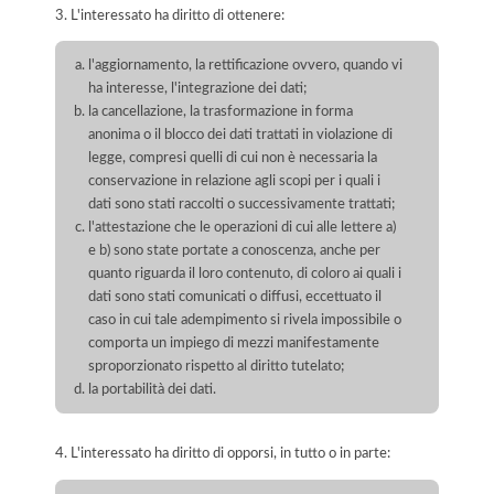
3. L'interessato ha diritto di ottenere:
l'aggiornamento, la rettificazione ovvero, quando vi
ha interesse, l'integrazione dei dati;
la cancellazione, la trasformazione in forma
anonima o il blocco dei dati trattati in violazione di
legge, compresi quelli di cui non è necessaria la
conservazione in relazione agli scopi per i quali i
dati sono stati raccolti o successivamente trattati;
l'attestazione che le operazioni di cui alle lettere a)
e b) sono state portate a conoscenza, anche per
quanto riguarda il loro contenuto, di coloro ai quali i
dati sono stati comunicati o diffusi, eccettuato il
caso in cui tale adempimento si rivela impossibile o
comporta un impiego di mezzi manifestamente
sproporzionato rispetto al diritto tutelato;
la portabilità dei dati.
4. L'interessato ha diritto di opporsi, in tutto o in parte: