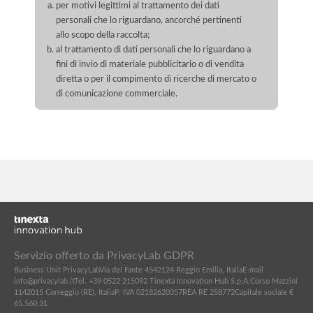
per motivi legittimi al trattamento dei dati
personali che lo riguardano, ancorché pertinenti
allo scopo della raccolta;
al trattamento di dati personali che lo riguardano a
fini di invio di materiale pubblicitario o di vendita
diretta o per il compimento di ricerche di mercato o
di comunicazione commerciale.
Servizio offerto da PrivacyLab GDPR
Business Unit PrivacyLab
Via del Fante 45
42124 Reggio Emilia, Italia
E-mail
info@privacylab.it
Tel. +39 0522 215092
Tinexta Innovation Hub S.p.A.
Corso Mazzini
11
42015 Correggio (RE), Italia
P. IVA 02182620357
REA RE 258772
Capitale sociale €
65.560,31