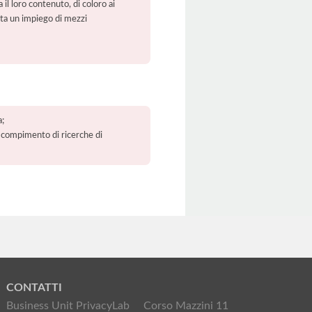
 il loro contenuto, di coloro ai
orta un impiego di mezzi
a;
 il compimento di ricerche di
CONTATTI
Business Unit PrivacyLab
Corso Mazzini 11