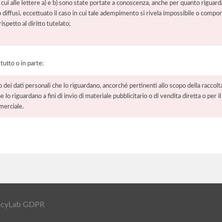
 cui alle lettere a) e b) sono state portate a conoscenza, anche per quanto riguarda
 o diffusi, eccettuato il caso in cui tale adempimento si rivela impossibile o comp
petto al diritto tutelato;
 tutto o in parte:
o dei dati personali che lo riguardano, ancorché pertinenti allo scopo della raccolt
e lo riguardano a fini di invio di materiale pubblicitario o di vendita diretta o per
merciale.
ivacyLab GDPR