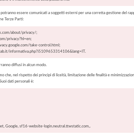
i potranno essere comunicati a soggetti esterni per una corretta gestione del rapp
me Terze Parti:
k.com/about/privacy/;
.com/privacy?hl=en;
vacy.google.com/take-control.html;
cylab.it/informativa.php?i5109653314106&lang=IT.
rranno diffusi in alcun modo.
he, nel rispetto dei principi di liceità, limitazione delle finalità e minimizzazione 
uoi dati personali è:
t, Google, sf16-website-login.neutral.ttwstatic.com,.