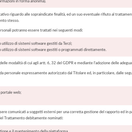
formazioni in forma anonima).
ltativo riguardo alle sopraindicate finalità, ed un suo eventuale rifiuto al tratt
ento stesso.
ersonali potranno essere trattati nei seguenti modi:
 utilizzo di sistemi software gestiti da Terzi;
on utilizzo di sistemi software gestiti o programmati direttamente.
elle modalità di cui agli artt. 6, 32 del GDPR e mediante l'adozione delle adegua
 da personale espressamente autorizzato dal Titolare ed, in particolare, dalle seg
l portale web;
ere comunicati a soggetti esterni per una corretta gestione del rapporto ed in pa
i del Trattamento debitamente nominati:
stione e il mantenimento della piattaforma.