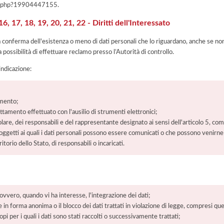
iva.php?19904447155
.
, 17, 18, 19, 20, 21, 22 - Diritti dell'Interessato
la conferma dell'esistenza o meno di dati personali che lo riguardano, anche se non 
a possibilità di effettuare reclamo presso l’Autorità di controllo.
'indicazione:
amento;
rattamento effettuato con l'ausilio di strumenti elettronici;
itolare, dei responsabili e del rappresentante designato ai sensi dell'articolo 5, co
soggetti ai quali i dati personali possono essere comunicati o che possono venirne
orio dello Stato, di responsabili o incaricati.
 ovvero, quando vi ha interesse, l'integrazione dei dati;
 in forma anonima o il blocco dei dati trattati in violazione di legge, compresi quel
pi per i quali i dati sono stati raccolti o successivamente trattati;