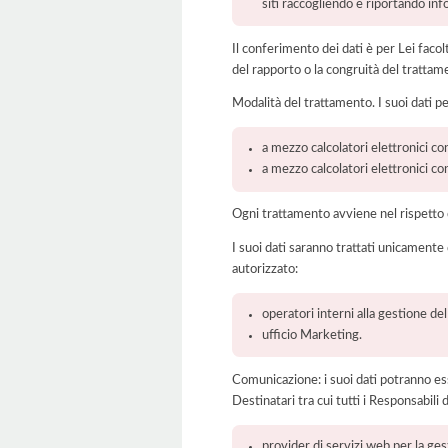
siti raccogliendo e riportando in
Il conferimento dei dati è per Lei faco
del rapporto o la congruità del trattam
Modalità del trattamento. I suoi dati p
a mezzo calcolatori elettronici con
a mezzo calcolatori elettronici c
Ogni trattamento avviene nel rispetto d
I suoi dati saranno trattati unicamente
autorizzato:
operatori interni alla gestione de
ufficio Marketing.
Comunicazione: i suoi dati potranno ess
Destinatari tra cui tutti i Responsabil
provider di servizi web per la ge