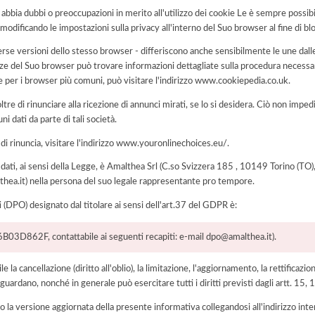
i abbia dubbi o preoccupazioni in merito all'utilizzo dei cookie Le è sempre possi
modificando le impostazioni sulla privacy all'interno del Suo browser al fine di bl
rse versioni dello stesso browser - differiscono anche sensibilmente le une dalle
del Suo browser può trovare informazioni dettagliate sulla procedura necessari
e per i browser più comuni, può visitare l'indirizzo www.cookiepedia.co.uk.
tre di rinunciare alla ricezione di annunci mirati, se lo si desidera. Ciò non impe
uni dati da parte di tali società.
 di rinuncia, visitare l'indirizzo www.youronlinechoices.eu/.
ei dati, ai sensi della Legge, è Amalthea Srl (C.so Svizzera 185 , 10149 Torino (T
thea.it) nella persona del suo legale rappresentante pro tempore.
i (DPO) designato dal titolare ai sensi dell'art.37 del GDPR è:
03D862F, contattabile ai seguenti recapiti: e-mail dpo@amalthea.it).
e la cancellazione (diritto all'oblio), la limitazione, l'aggiornamento, la rettificazion
guardano, nonché in generale può esercitare tutti i diritti previsti dagli artt. 15
 la versione aggiornata della presente informativa collegandosi all'indirizzo int