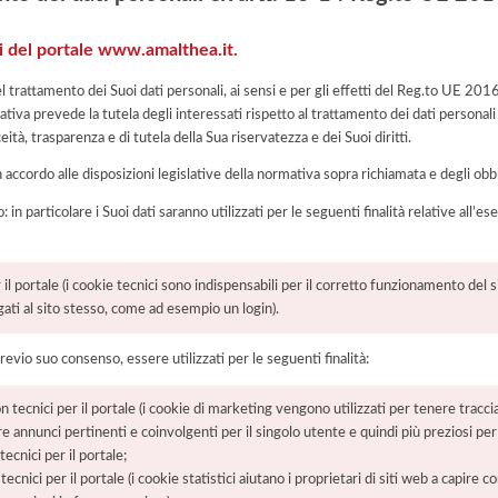
ri del portale www.amalthea.it.
el trattamento dei Suoi dati personali, ai sensi e per gli effetti del Reg.to UE 20
tiva prevede la tutela degli interessati rispetto al trattamento dei dati personali
eità, trasparenza e di tutela della Sua riservatezza e dei Suoi diritti.
n accordo alle disposizioni legislative della normativa sopra richiamata e degli obbli
: in particolare i Suoi dati saranno utilizzati per le seguenti finalità relative all
il portale (i cookie tecnici sono indispensabili per il corretto funzionamento del si
egati al sito stesso, come ad esempio un login).
previo suo consenso, essere utilizzati per le seguenti finalità:
tecnici per il portale (i cookie di marketing vengono utilizzati per tenere traccia 
re annunci pertinenti e coinvolgenti per il singolo utente e quindi più preziosi per e
ecnici per il portale;
ecnici per il portale (i cookie statistici aiutano i proprietari di siti web a capire c