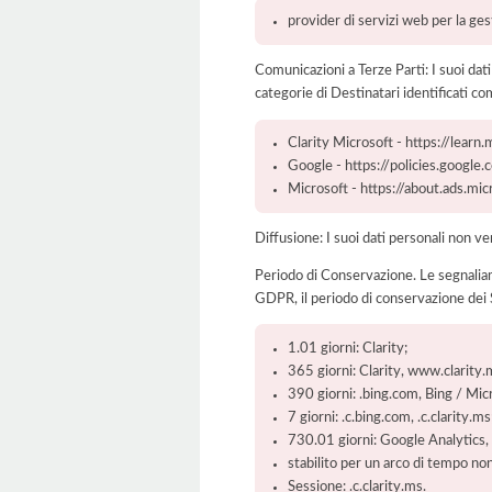
provider di servizi web per la ge
Comunicazioni a Terze Parti: I suoi dat
categorie di Destinatari identificati co
Clarity Microsoft - https://learn.
Google - https://policies.google
Microsoft - https://about.ads.mi
Diffusione: I suoi dati personali non ve
Periodo di Conservazione. Le segnaliamo c
GDPR, il periodo di conservazione dei S
1.01 giorni: Clarity;
365 giorni: Clarity, www.clarity.
390 giorni: .bing.com, Bing / Micr
7 giorni: .c.bing.com, .c.clarity.ms
730.01 giorni: Google Analytics, 
stabilito per un arco di tempo non
Sessione: .c.clarity.ms.