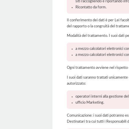
siti raccogliendo e riportando in
Ricontatto da form.
Il conferimento dei dati è per Lei faco
del rapporto o la congruità del trattam
Modalità del trattamento. I suoi dati p
a mezzo calcolatori elettronici con
a mezzo calcolatori elettronici c
Ogni trattamento avviene nel rispetto d
I suoi dati saranno trattati unicamente
autorizzato:
operatori interni alla gestione de
ufficio Marketing.
Comunicazione: i suoi dati potranno ess
Destinatari tra cui tutti i Responsabil