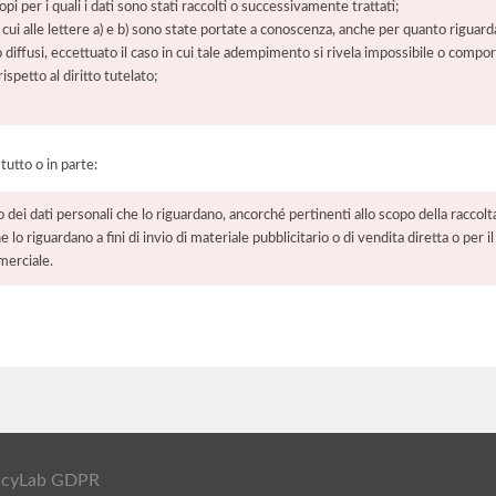
pi per i quali i dati sono stati raccolti o successivamente trattati;
 cui alle lettere a) e b) sono state portate a conoscenza, anche per quanto riguarda
 o diffusi, eccettuato il caso in cui tale adempimento si rivela impossibile o comp
petto al diritto tutelato;
 tutto o in parte:
o dei dati personali che lo riguardano, ancorché pertinenti allo scopo della raccolt
e lo riguardano a fini di invio di materiale pubblicitario o di vendita diretta o per
merciale.
ivacyLab GDPR