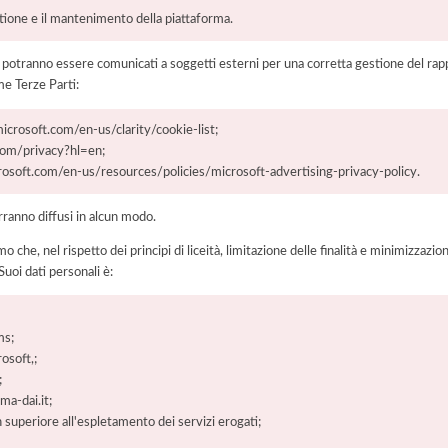
stione e il mantenimento della piattaforma.
i potranno essere comunicati a soggetti esterni per una corretta gestione del rapp
me Terze Parti:
microsoft.com/en-us/clarity/cookie-list;
.com/privacy?hl=en;
crosoft.com/en-us/resources/policies/microsoft-advertising-privacy-policy.
rranno diffusi in alcun modo.
he, nel rispetto dei principi di liceità, limitazione delle finalità e minimizzazione 
uoi dati personali è:
ms;
osoft,;
;
ma-dai.it;
 superiore all'espletamento dei servizi erogati;