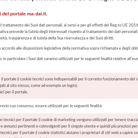
 del portale ma-dai.it.
el trattamento dei Suoi dati personali, ai sensi e per gli effetti del Reg.to UE 20
tiva prevede la tutela degli interessati rispetto al trattamento dei dati personali
eità, trasparenza e di tutela della Sua riservatezza e dei Suoi diritti.
n accordo alle disposizioni legislative della normativa sopra richiamata e degli obbli
: in particolare i Suoi dati saranno utilizzati per le seguenti finalità relative all
il portale (i cookie tecnici sono indispensabili per il corretto funzionamento del si
egati al sito stesso, come ad esempio un login);
ci per il portale.
previo suo consenso, essere utilizzati per le seguenti finalità:
tecnici per il portale (i cookie di marketing vengono utilizzati per tenere traccia 
re annunci pertinenti e coinvolgenti per il singolo utente e quindi più preziosi per e
ecnici per il portale (i cookie statistici aiutano i proprietari di siti web a capire c