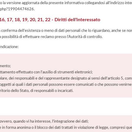
 la versione aggiornata della presente informativa collegandosi all'indirizzo int
iva.php?19904474626
.
, 17, 18, 19, 20, 21, 22 - Diritti dell'Interessato
la conferma dell'esistenza o meno di dati personali che lo riguardano, anche se non 
a possibilità di effettuare reclamo presso l’Autorità di controllo.
'indicazione:
amento;
rattamento effettuato con l'ausilio di strumenti elettronici;
itolare, dei responsabili e del rappresentante designato ai sensi dell'articolo 5, co
soggetti ai quali i dati personali possono essere comunicati o che possono venirne
orio dello Stato, di responsabili o incaricati.
 ovvero, quando vi ha interesse, l'integrazione dei dati;
 in forma anonima o il blocco dei dati trattati in violazione di legge, compresi quel