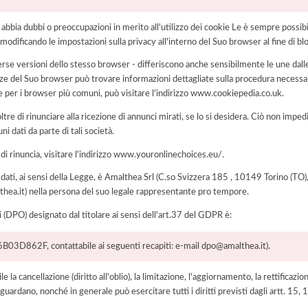
i abbia dubbi o preoccupazioni in merito all'utilizzo dei cookie Le è sempre possi
modificando le impostazioni sulla privacy all'interno del Suo browser al fine di bl
rse versioni dello stesso browser - differiscono anche sensibilmente le une dalle
del Suo browser può trovare informazioni dettagliate sulla procedura necessari
e per i browser più comuni, può visitare l'indirizzo www.cookiepedia.co.uk.
tre di rinunciare alla ricezione di annunci mirati, se lo si desidera. Ciò non impe
uni dati da parte di tali società.
 di rinuncia, visitare l'indirizzo www.youronlinechoices.eu/.
ei dati, ai sensi della Legge, è Amalthea Srl (C.so Svizzera 185 , 10149 Torino (T
thea.it) nella persona del suo legale rappresentante pro tempore.
i (DPO) designato dal titolare ai sensi dell'art.37 del GDPR è:
03D862F, contattabile ai seguenti recapiti: e-mail dpo@amalthea.it).
e la cancellazione (diritto all'oblio), la limitazione, l'aggiornamento, la rettificazion
guardano, nonché in generale può esercitare tutti i diritti previsti dagli artt. 15