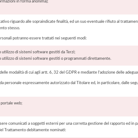
formazioni in forma anonima);
ltativo riguardo alle sopraindicate finalità, ed un suo eventuale rifiuto al tratt
ento stesso.
ersonali potranno essere trattati nei seguenti modi:
 utilizzo di sistemi software gestiti da Terzi;
on utilizzo di sistemi software gestiti o programmati direttamente.
elle modalità di cui agli artt. 6, 32 del GDPR e mediante l'adozione delle adegua
 da personale espressamente autorizzato dal Titolare ed, in particolare, dalle seg
l portale web;
ere comunicati a soggetti esterni per una corretta gestione del rapporto ed in pa
i del Trattamento debitamente nominati: