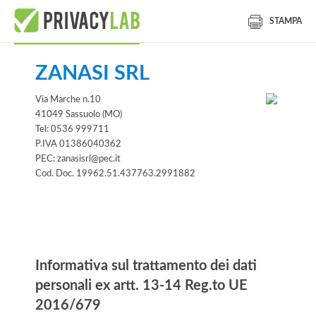
STAMPA
ZANASI SRL
Via Marche n.10
41049 Sassuolo (MO)
Tel: 0536 999711
P.IVA 01386040362
PEC: zanasisrl@pec.it
Cod. Doc. 19962.51.437763.2991882
Informativa
Informativa sul trattamento dei dati
personali ex artt. 13-14 Reg.to UE
2016/679