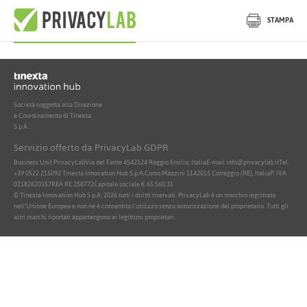
Nessun documento attivo trovato
STAMPA
Società soggetta alla Direzione
e Coordinamento di Tinexta
S.p.A.
Servizio offerto da PrivacyLab GDPR
Business Unit PrivacyLab
Via del Fante 45
42124 Reggio Emilia, Italia
E-mail info@privacylab.it
Tel.
+39 0522 215092
Tinexta Innovation Hub S.p.A.
Corso Mazzini 11
42015 Correggio (RE), Italia
P. IVA
02182620357
REA RE 258772
Capitale sociale € 65.560,31
© Tinexta Innovation Hub S.p.A. 2026 tutti i diritti riservati. PrivacyLab è un marchio registrato
nell'Unione Europea e non ne è consentito l'utilizzo senza autorizzazione del proprietario. Tutti gli
altri marchi riportati appartengono ai legittimi proprietari.