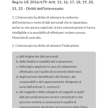
Reg.to UE 2016/679: Artt. 15, 16, 17, 18, 19, 20,
21, 22 - Diritti dell'Interessato
1. L'interessato ha diritto di ottenere la conferma
dell'esistenza o meno di dati personali che lo riguardano,
anche se non ancora registrati, la loro comunicazione in forma
intelligibile e la possibilità di effettuare reclamo presso
l’Autorità di controllo.
2. L'interessato ha diritto di ottenere l'indicazione:
dell'origine dei dati personali;
delle finalità e modalità del trattamento;
della logica applicata in caso di trattamento
effettuato con l'ausilio di strumenti elettronici;
degli estremi identificativi del titolare, dei
responsabili e del rappresentante designato ai
sensi dell'articolo 5, comma 2;
dei soggetti o delle categorie di soggetti ai quali i
dati personali possono essere comunicati o che
possono venirne a conoscenza in qualità di
rappresentante designato nel territorio dello Stato,