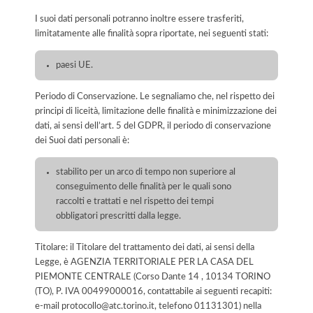
I suoi dati personali potranno inoltre essere trasferiti,
limitatamente alle finalità sopra riportate, nei seguenti stati:
paesi UE.
Periodo di Conservazione. Le segnaliamo che, nel rispetto dei
principi di liceità, limitazione delle finalità e minimizzazione dei
dati, ai sensi dell’art. 5 del GDPR, il periodo di conservazione
dei Suoi dati personali è:
stabilito per un arco di tempo non superiore al
conseguimento delle finalità per le quali sono
raccolti e trattati e nel rispetto dei tempi
obbligatori prescritti dalla legge.
Titolare: il Titolare del trattamento dei dati, ai sensi della
Legge, è AGENZIA TERRITORIALE PER LA CASA DEL
PIEMONTE CENTRALE (Corso Dante 14 , 10134 TORINO
(TO), P. IVA 00499000016, contattabile ai seguenti recapiti:
e-mail protocollo@atc.torino.it, telefono 01131301) nella