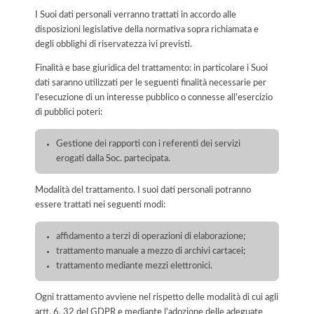
I Suoi dati personali verranno trattati in accordo alle
disposizioni legislative della normativa sopra richiamata e
degli obblighi di riservatezza ivi previsti.
Finalità e base giuridica del trattamento: in particolare i Suoi
dati saranno utilizzati per le seguenti finalità necessarie per
l'esecuzione di un interesse pubblico o connesse all'esercizio
di pubblici poteri:
Gestione dei rapporti con i referenti dei servizi
erogati dalla Soc. partecipata.
Modalità del trattamento. I suoi dati personali potranno
essere trattati nei seguenti modi:
affidamento a terzi di operazioni di elaborazione;
trattamento manuale a mezzo di archivi cartacei;
trattamento mediante mezzi elettronici.
Ogni trattamento avviene nel rispetto delle modalità di cui agli
artt. 6, 32 del GDPR e mediante l'adozione delle adeguate