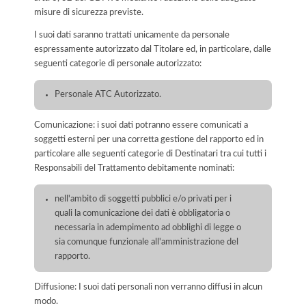
misure di sicurezza previste.
I suoi dati saranno trattati unicamente da personale
espressamente autorizzato dal Titolare ed, in particolare, dalle
seguenti categorie di personale autorizzato:
Personale ATC Autorizzato.
Comunicazione: i suoi dati potranno essere comunicati a
soggetti esterni per una corretta gestione del rapporto ed in
particolare alle seguenti categorie di Destinatari tra cui tutti i
Responsabili del Trattamento debitamente nominati:
nell'ambito di soggetti pubblici e/o privati per i
quali la comunicazione dei dati è obbligatoria o
necessaria in adempimento ad obblighi di legge o
sia comunque funzionale all'amministrazione del
rapporto.
Diffusione: I suoi dati personali non verranno diffusi in alcun
modo.