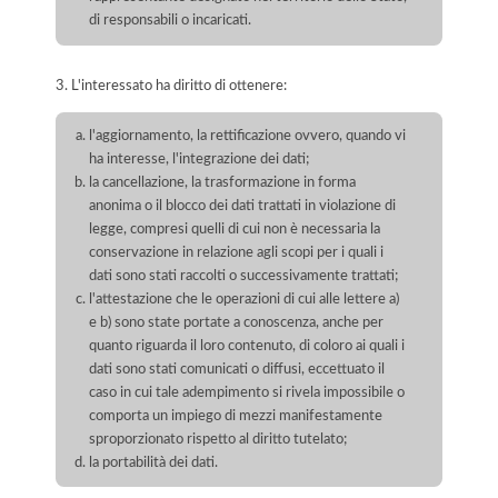
di responsabili o incaricati.
3. L'interessato ha diritto di ottenere:
l'aggiornamento, la rettificazione ovvero, quando vi
ha interesse, l'integrazione dei dati;
la cancellazione, la trasformazione in forma
anonima o il blocco dei dati trattati in violazione di
legge, compresi quelli di cui non è necessaria la
conservazione in relazione agli scopi per i quali i
dati sono stati raccolti o successivamente trattati;
l'attestazione che le operazioni di cui alle lettere a)
e b) sono state portate a conoscenza, anche per
quanto riguarda il loro contenuto, di coloro ai quali i
dati sono stati comunicati o diffusi, eccettuato il
caso in cui tale adempimento si rivela impossibile o
comporta un impiego di mezzi manifestamente
sproporzionato rispetto al diritto tutelato;
la portabilità dei dati.