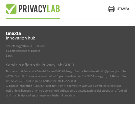
Nessun documento attivo trovato
STAMPA
Società soggetta alla Direzione
e Coordinamento di Tinexta
S.p.A.
Servizio offerto da PrivacyLab GDPR
Business Unit PrivacyLab
Via del Fante 45
42124 Reggio Emilia, Italia
E-mail info@privacylab.it
Tel.
+39 0522 215092
Tinexta Innovation Hub S.p.A.
Corso Mazzini 11
42015 Correggio (RE), Italia
P. IVA
02182620357
REA RE 258772
Capitale sociale € 65.560,31
© Tinexta Innovation Hub S.p.A. 2026 tutti i diritti riservati. PrivacyLab è un marchio registrato
nell'Unione Europea e non ne è consentito l'utilizzo senza autorizzazione del proprietario. Tutti gli
altri marchi riportati appartengono ai legittimi proprietari.