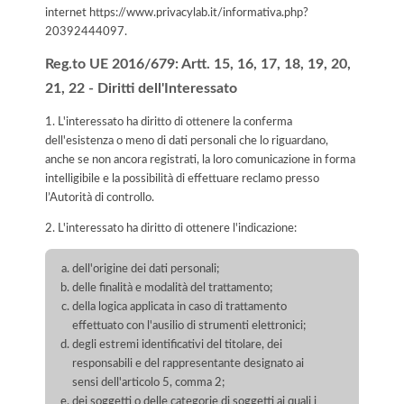
internet
https://www.privacylab.it/informativa.php?
20392444097
.
Reg.to UE 2016/679: Artt. 15, 16, 17, 18, 19, 20,
21, 22 - Diritti dell'Interessato
1. L'interessato ha diritto di ottenere la conferma
dell'esistenza o meno di dati personali che lo riguardano,
anche se non ancora registrati, la loro comunicazione in forma
intelligibile e la possibilità di effettuare reclamo presso
l’Autorità di controllo.
2. L'interessato ha diritto di ottenere l'indicazione:
dell'origine dei dati personali;
delle finalità e modalità del trattamento;
della logica applicata in caso di trattamento
effettuato con l'ausilio di strumenti elettronici;
degli estremi identificativi del titolare, dei
responsabili e del rappresentante designato ai
sensi dell'articolo 5, comma 2;
dei soggetti o delle categorie di soggetti ai quali i