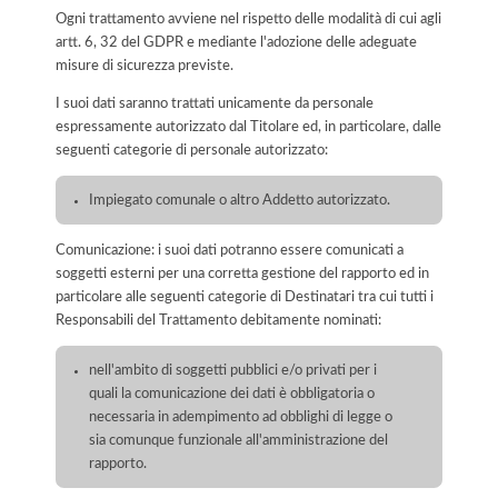
Ogni trattamento avviene nel rispetto delle modalità di cui agli
artt. 6, 32 del GDPR e mediante l'adozione delle adeguate
misure di sicurezza previste.
I suoi dati saranno trattati unicamente da personale
espressamente autorizzato dal Titolare ed, in particolare, dalle
seguenti categorie di personale autorizzato:
Impiegato comunale o altro Addetto autorizzato.
Comunicazione: i suoi dati potranno essere comunicati a
soggetti esterni per una corretta gestione del rapporto ed in
particolare alle seguenti categorie di Destinatari tra cui tutti i
Responsabili del Trattamento debitamente nominati:
nell'ambito di soggetti pubblici e/o privati per i
quali la comunicazione dei dati è obbligatoria o
necessaria in adempimento ad obblighi di legge o
sia comunque funzionale all'amministrazione del
rapporto.