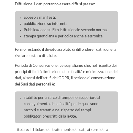
Diffusione. I dati potranno essere diffusi presso:
appeso a manifesti;
pubblicazione su internet;
Pubblicazione su Sito Istituzionale secondo norma.;
stampa quotidiana e periodica anche elettronica.
Fermo restando il divieto assoluto di diffondere i dati idonei a
rivelare lo stato di salute.
Periodo di Conservazione. Le segnaliamo che, nel rispetto dei
principi di liceità, limitazione delle finalità e minimizzazione dei
dati, ai sensi dell’art. 5 del GDPR, il periodo di conservazione
dei Suoi dati personali è:
stabilito per un arco di tempo non superiore al
conseguimento delle finalità per le quali sono
raccolti e trattati e nel rispetto dei tempi
obbligatori prescritti dalla legge.
Titolare: il Titolare del trattamento dei dati, ai sensi della