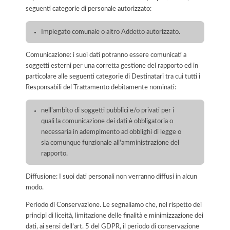
seguenti categorie di personale autorizzato:
Impiegato comunale o altro Addetto autorizzato.
Comunicazione: i suoi dati potranno essere comunicati a
soggetti esterni per una corretta gestione del rapporto ed in
particolare alle seguenti categorie di Destinatari tra cui tutti i
Responsabili del Trattamento debitamente nominati:
nell'ambito di soggetti pubblici e/o privati per i
quali la comunicazione dei dati è obbligatoria o
necessaria in adempimento ad obblighi di legge o
sia comunque funzionale all'amministrazione del
rapporto.
Diffusione: I suoi dati personali non verranno diffusi in alcun
modo.
Periodo di Conservazione. Le segnaliamo che, nel rispetto dei
principi di liceità, limitazione delle finalità e minimizzazione dei
dati, ai sensi dell’art. 5 del GDPR, il periodo di conservazione