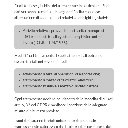
Finalità e base giuridica del trattamento: in particolare i Suoi
dati verranno trattati per le seguenti finalità connesse
all'attuazione di adempimenti relativi ad obblighi legislativi:
Attività relativa a provvedimenti sanitari (compresi
TSO e sequestri) e alla gestione degli infortuni sul
lavoro ( D.P.R. 1124/1965).
Modalità del trattamento. I suoi dati personali potranno
essere trattati nei seguenti modi:
affidamento a terzi di operazioni di elaborazione;
trattamento a mezzo di calcolatori elettronici;
trattamento manuale a mezzo di archivi cartacei.
Ogni trattamento avviene nel rispetto delle modalità di cui agli
artt. 6, 32 del GDPR e mediante l'adozione delle adeguate
misure di sicurezza previste.
I suoi dati saranno trattati unicamente da personale
espressamente autorizzato dal Titolare ed, in particolare, dalle