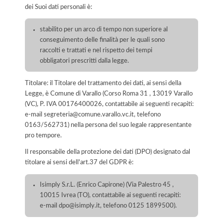
dei Suoi dati personali è:
stabilito per un arco di tempo non superiore al
conseguimento delle finalità per le quali sono
raccolti e trattati e nel rispetto dei tempi
obbligatori prescritti dalla legge.
Titolare: il Titolare del trattamento dei dati, ai sensi della
Legge, è Comune di Varallo (Corso Roma 31 , 13019 Varallo
(VC), P. IVA 00176400026, contattabile ai seguenti recapiti:
e-mail segreteria@comune.varallo.vc.it, telefono
0163/562731) nella persona del suo legale rappresentante
pro tempore.
Il responsabile della protezione dei dati (DPO) designato dal
titolare ai sensi dell'art.37 del GDPR è:
Isimply S.r.L. (Enrico Capirone) (Via Palestro 45 ,
10015 Ivrea (TO), contattabile ai seguenti recapiti:
e-mail dpo@isimply.it, telefono 0125 1899500).