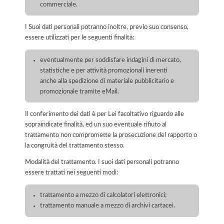
commerciale.
I Suoi dati personali potranno inoltre, previo suo consenso,
essere utilizzati per le seguenti finalità:
eventualmente per soddisfare indagini di mercato,
statistiche e per attività promozionali inerenti
anche alla spedizione di materiale pubblicitario e
promozionale tramite eMail.
Il conferimento dei dati è per Lei facoltativo riguardo alle
sopraindicate finalità, ed un suo eventuale rifiuto al
trattamento non compromette la prosecuzione del rapporto o
la congruità del trattamento stesso.
Modalità del trattamento. I suoi dati personali potranno
essere trattati nei seguenti modi:
trattamento a mezzo di calcolatori elettronici;
trattamento manuale a mezzo di archivi cartacei.