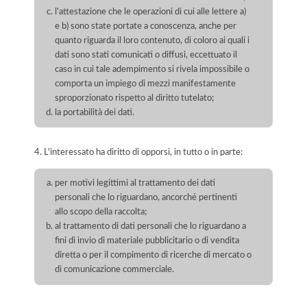
l'attestazione che le operazioni di cui alle lettere a)
e b) sono state portate a conoscenza, anche per
quanto riguarda il loro contenuto, di coloro ai quali i
dati sono stati comunicati o diffusi, eccettuato il
caso in cui tale adempimento si rivela impossibile o
comporta un impiego di mezzi manifestamente
sproporzionato rispetto al diritto tutelato;
la portabilità dei dati.
4. L'interessato ha diritto di opporsi, in tutto o in parte:
per motivi legittimi al trattamento dei dati
personali che lo riguardano, ancorché pertinenti
allo scopo della raccolta;
al trattamento di dati personali che lo riguardano a
fini di invio di materiale pubblicitario o di vendita
diretta o per il compimento di ricerche di mercato o
di comunicazione commerciale.