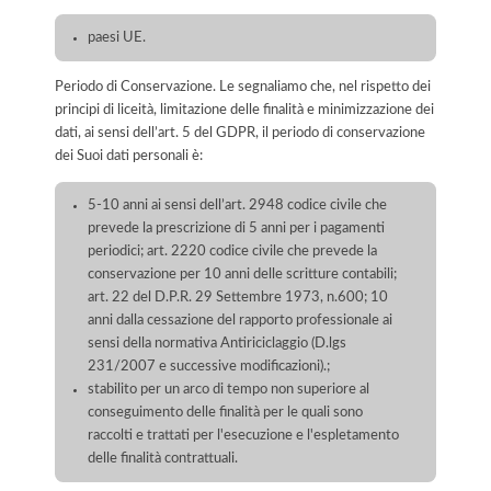
paesi UE.
Periodo di Conservazione. Le segnaliamo che, nel rispetto dei
principi di liceità, limitazione delle finalità e minimizzazione dei
dati, ai sensi dell’art. 5 del GDPR, il periodo di conservazione
dei Suoi dati personali è:
5-10 anni ai sensi dell’art. 2948 codice civile che
prevede la prescrizione di 5 anni per i pagamenti
periodici; art. 2220 codice civile che prevede la
conservazione per 10 anni delle scritture contabili;
art. 22 del D.P.R. 29 Settembre 1973, n.600; 10
anni dalla cessazione del rapporto professionale ai
sensi della normativa Antiriciclaggio (D.lgs
231/2007 e successive modificazioni).;
stabilito per un arco di tempo non superiore al
conseguimento delle finalità per le quali sono
raccolti e trattati per l'esecuzione e l'espletamento
delle finalità contrattuali.