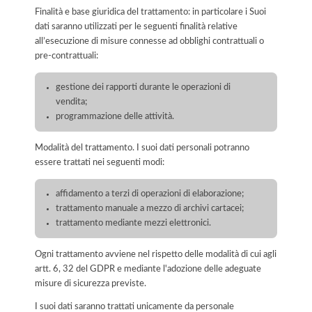
Finalità e base giuridica del trattamento: in particolare i Suoi
dati saranno utilizzati per le seguenti finalità relative
all’esecuzione di misure connesse ad obblighi contrattuali o
pre-contrattuali:
gestione dei rapporti durante le operazioni di
vendita;
programmazione delle attività.
Modalità del trattamento. I suoi dati personali potranno
essere trattati nei seguenti modi:
affidamento a terzi di operazioni di elaborazione;
trattamento manuale a mezzo di archivi cartacei;
trattamento mediante mezzi elettronici.
Ogni trattamento avviene nel rispetto delle modalità di cui agli
artt. 6, 32 del GDPR e mediante l'adozione delle adeguate
misure di sicurezza previste.
I suoi dati saranno trattati unicamente da personale