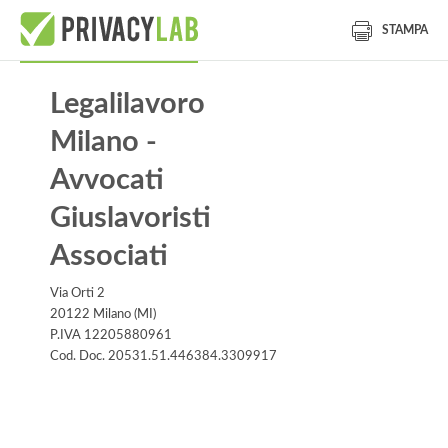
STAMPA
Legalilavoro
Milano -
Avvocati
Giuslavoristi
Associati
Via Orti 2
20122 Milano (MI)
P.IVA 12205880961
Cod. Doc. 20531.51.446384.3309917
Informativa