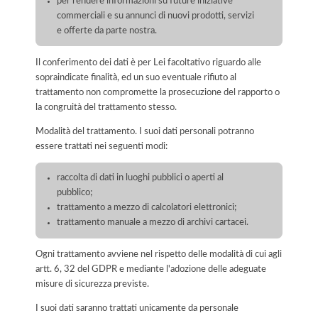
per rendere informazioni su future iniziative
commerciali e su annunci di nuovi prodotti, servizi
e offerte da parte nostra.
Il conferimento dei dati è per Lei facoltativo riguardo alle
sopraindicate finalità, ed un suo eventuale rifiuto al
trattamento non compromette la prosecuzione del rapporto o
la congruità del trattamento stesso.
Modalità del trattamento. I suoi dati personali potranno
essere trattati nei seguenti modi:
raccolta di dati in luoghi pubblici o aperti al
pubblico;
trattamento a mezzo di calcolatori elettronici;
trattamento manuale a mezzo di archivi cartacei.
Ogni trattamento avviene nel rispetto delle modalità di cui agli
artt. 6, 32 del GDPR e mediante l'adozione delle adeguate
misure di sicurezza previste.
I suoi dati saranno trattati unicamente da personale