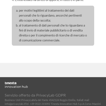
4. L'interessato ha diritto di opporsi, in tutto o in parte:
per motivi legittimi al trattamento dei dati
personali che lo riguardano, ancorché pertinenti
allo scopo della raccolta;
al trattamento di dati personali che lo riguardano a
fini di invio di materiale pubblicitario o di vendita
diretta o per il compimento di ricerche di mercato o
di comunicazione commerciale.
Servizio offerto da PrivacyLab GDPR
Business Unit PrivacyLab
Via del Fante 45
42124 Reggio Emilia, Italia
E-mail
info@privacylab.it
Tel. +39 0522 215092
Tinexta Innovation Hub S.p.A.
Corso Mazzini