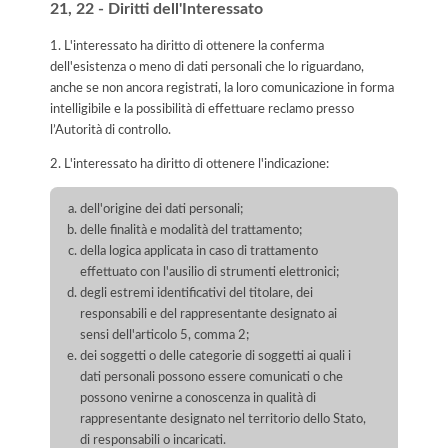
21, 22 - Diritti dell'Interessato
1. L'interessato ha diritto di ottenere la conferma
dell'esistenza o meno di dati personali che lo riguardano,
anche se non ancora registrati, la loro comunicazione in forma
intelligibile e la possibilità di effettuare reclamo presso
l’Autorità di controllo.
2. L'interessato ha diritto di ottenere l'indicazione:
dell'origine dei dati personali;
delle finalità e modalità del trattamento;
della logica applicata in caso di trattamento
effettuato con l'ausilio di strumenti elettronici;
degli estremi identificativi del titolare, dei
responsabili e del rappresentante designato ai
sensi dell'articolo 5, comma 2;
dei soggetti o delle categorie di soggetti ai quali i
dati personali possono essere comunicati o che
possono venirne a conoscenza in qualità di
rappresentante designato nel territorio dello Stato,
di responsabili o incaricati.