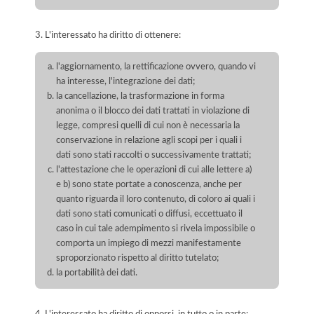
3. L'interessato ha diritto di ottenere:
l'aggiornamento, la rettificazione ovvero, quando vi
ha interesse, l'integrazione dei dati;
la cancellazione, la trasformazione in forma
anonima o il blocco dei dati trattati in violazione di
legge, compresi quelli di cui non è necessaria la
conservazione in relazione agli scopi per i quali i
dati sono stati raccolti o successivamente trattati;
l'attestazione che le operazioni di cui alle lettere a)
e b) sono state portate a conoscenza, anche per
quanto riguarda il loro contenuto, di coloro ai quali i
dati sono stati comunicati o diffusi, eccettuato il
caso in cui tale adempimento si rivela impossibile o
comporta un impiego di mezzi manifestamente
sproporzionato rispetto al diritto tutelato;
la portabilità dei dati.