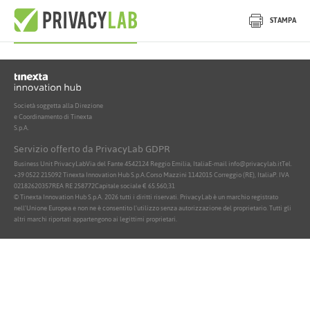
Nessun documento attivo trovato
STAMPA
Società soggetta alla Direzione
e Coordinamento di Tinexta
S.p.A.
Servizio offerto da PrivacyLab GDPR
Business Unit PrivacyLab
Via del Fante 45
42124 Reggio Emilia, Italia
E-mail info@privacylab.it
Tel.
+39 0522 215092
Tinexta Innovation Hub S.p.A.
Corso Mazzini 11
42015 Correggio (RE), Italia
P. IVA
02182620357
REA RE 258772
Capitale sociale € 65.560,31
© Tinexta Innovation Hub S.p.A. 2026 tutti i diritti riservati. PrivacyLab è un marchio registrato
nell'Unione Europea e non ne è consentito l'utilizzo senza autorizzazione del proprietario. Tutti gli
altri marchi riportati appartengono ai legittimi proprietari.