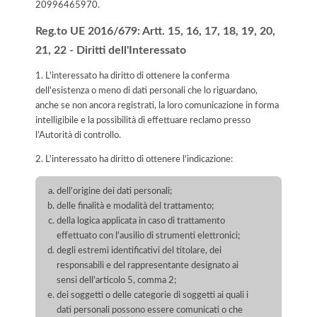
20996465970
.
Reg.to UE 2016/679: Artt. 15, 16, 17, 18, 19, 20,
21, 22 - Diritti dell'Interessato
1. L'interessato ha diritto di ottenere la conferma
dell'esistenza o meno di dati personali che lo riguardano,
anche se non ancora registrati, la loro comunicazione in forma
intelligibile e la possibilità di effettuare reclamo presso
l’Autorità di controllo.
2. L'interessato ha diritto di ottenere l'indicazione:
dell'origine dei dati personali;
delle finalità e modalità del trattamento;
della logica applicata in caso di trattamento
effettuato con l'ausilio di strumenti elettronici;
degli estremi identificativi del titolare, dei
responsabili e del rappresentante designato ai
sensi dell'articolo 5, comma 2;
dei soggetti o delle categorie di soggetti ai quali i
dati personali possono essere comunicati o che