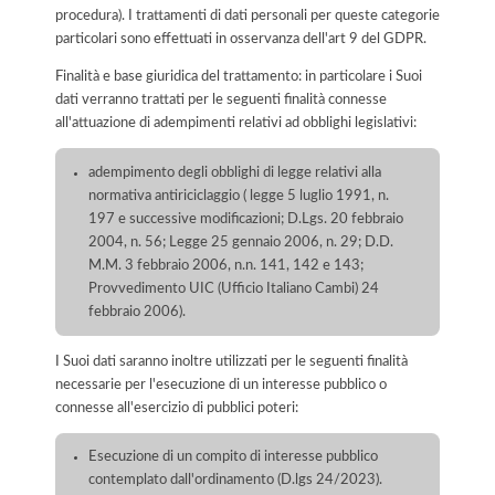
procedura). I trattamenti di dati personali per queste categorie
particolari sono effettuati in osservanza dell'art 9 del GDPR.
Finalità e base giuridica del trattamento: in particolare i Suoi
dati verranno trattati per le seguenti finalità connesse
all'attuazione di adempimenti relativi ad obblighi legislativi:
adempimento degli obblighi di legge relativi alla
normativa antiriciclaggio ( legge 5 luglio 1991, n.
197 e successive modificazioni; D.Lgs. 20 febbraio
2004, n. 56; Legge 25 gennaio 2006, n. 29; D.D.
M.M. 3 febbraio 2006, n.n. 141, 142 e 143;
Provvedimento UIC (Ufficio Italiano Cambi) 24
febbraio 2006).
I Suoi dati saranno inoltre utilizzati per le seguenti finalità
necessarie per l'esecuzione di un interesse pubblico o
connesse all'esercizio di pubblici poteri:
Esecuzione di un compito di interesse pubblico
contemplato dall'ordinamento (D.lgs 24/2023).