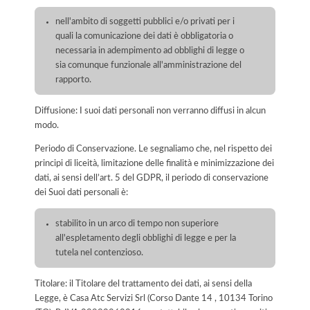
nell'ambito di soggetti pubblici e/o privati per i
quali la comunicazione dei dati è obbligatoria o
necessaria in adempimento ad obblighi di legge o
sia comunque funzionale all'amministrazione del
rapporto.
Diffusione: I suoi dati personali non verranno diffusi in alcun
modo.
Periodo di Conservazione. Le segnaliamo che, nel rispetto dei
principi di liceità, limitazione delle finalità e minimizzazione dei
dati, ai sensi dell’art. 5 del GDPR, il periodo di conservazione
dei Suoi dati personali è:
stabilito in un arco di tempo non superiore
all'espletamento degli obblighi di legge e per la
tutela nel contenzioso.
Titolare: il Titolare del trattamento dei dati, ai sensi della
Legge, è Casa Atc Servizi Srl (Corso Dante 14 , 10134 Torino