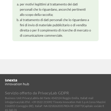
per motivi legittimi al trattamento dei dati
personali che lo riguardano, ancorché pertinenti
allo scopo della raccolta;
al trattamento di dati personali che lo riguardano a
fini di invio di materiale pubblicitario o di vendita
diretta o per il compimento di ricerche di mercato o
di comunicazione commerciale.
Servizio offerto da PrivacyLab GDPR
Business Unit PrivacyLab
Via del Fante 45
42124 Reggio Emilia, Italia
E-mail
info@privacylab.it
Tel. +39 0522 215092
Tinexta Innovation Hub S.p.A.
Corso Mazzini
11
42015 Correggio (RE), Italia
P. IVA 02182620357
REA RE 258772
Capitale sociale €
65.560,31