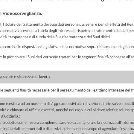
ti Videosorveglianza.
Titolare del trattamento dei Suoi dati personali, ai sensi e per gli effetti del 
a normativa prevede la tutela degli interessati rispetto al trattamento dei dati pe
eità, trasparenza e di tutela della Sua riservatezza e dei Suoi diritti.
n accordo alle disposizioni legislative della normativa sopra richiamata e degli obbli
o: in particolare i Suoi dati verranno trattati per le seguenti finalità connesse all
la salute e sicurezza sul lavoro.
r le seguenti finalità necessarie per il perseguimento del legittimo interesse del ti
ne è estesa ad un massimo di 7 gg successivi alla rilevazione, fatte salve speciali
ità o chiusura di uffici o esercizi, nonché nel caso in cui si deve aderire ad una sp
 giudiziaria.;
introdotto come misura complementare volta a migliorare la sicurezza all'interno o
, industriali, commerciali o di servizi, o che hanno lo scopo di agevolare l'eventua