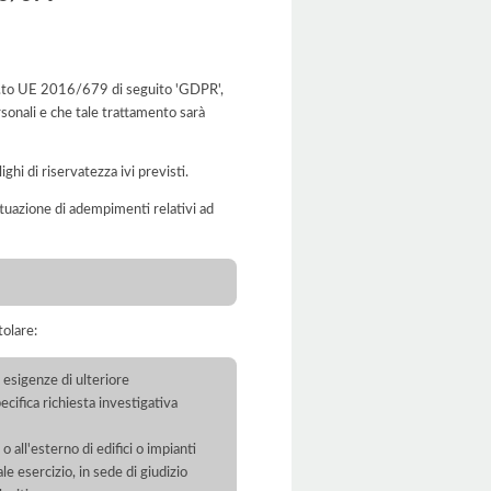
Reg.to UE 2016/679 di seguito 'GDPR',
rsonali e che tale trattamento sarà
ghi di riservatezza ivi previsti.
'attuazione di adempimenti relativi ad
tolare:
 esigenze di ulteriore
ecifica richiesta investigativa
 all'esterno di edifici o impianti
le esercizio, in sede di giudizio