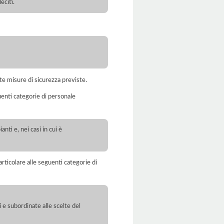
eciti.
te misure di sicurezza previste.
uenti categorie di personale
anti e, nei casi in cui è
rticolare alle seguenti categorie di
 e subordinate alle scelte del