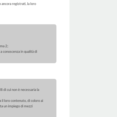
ancora registrati, la loro
mma 2;
 a conoscenza in qualità di
li di cui non è necessaria la
 il loro contenuto, di coloro ai
orta un impiego di mezzi