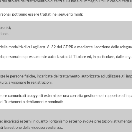
a del titolare del trattamento o di terzi sulla base di immagini utili in caso di fatti ill
ersonali potranno essere trattati nei seguenti modi:
ronici;
zione.
elle modalità di cui agli artt. 6, 32 del GDPR e mediante l'adozione delle adegua
 da personale espressamente autorizzato dal Titolare ed, in particolare, dalle seg
tte le persone fisiche, incaricate del trattamento, autorizzate ad utilizzare gli impi
uiti, a visionare le registrazioni.
ere comunicati a soggetti esterni per una corretta gestione del rapporto ed in pa
i del Trattamento debitamente nominati:
ed incaricati esterni in quanto l’organismo esterno svolge prestazioni strumentali
ti la gestione della videosorveglianza.;