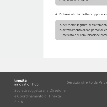
la portabilità dei dati.
4. L'interessato ha diritto di opporsi, in
per motivi legittimi al trattament
al trattamento di dati personali ch
mercato o di comunicazione com
Servizio offerto da Pr
Società soggetta alla Direzione
e Coordinamento di Tinexta
S.p.A.