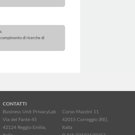
a;
 il compimento di ricerche di
CONTATTI
Business Unit PrivacyLab
Corso Mazzini 11
Via del Fante 45
42015 Correggio (RE),
42124 Reggio Emilia,
Italia