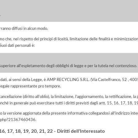
.
rranno diffusi in alcun modo.
he, nel rispetto dei principi di liceità, limitazione delle finalità e minimizzazione 
uoi dati personali è:
superiore all'espletamento degli obblighi di legge e per la tutela nel contenzioso.
 dei dati, ai sensi della Legge, è AMP RECYCLING S.R.L. (Via Castelfranco, 52 
egale rappresentante pro tempore.
 cancellazione (diritto all'oblio), la limitazione, l'aggiornamento, la rettificazione, l
nché in generale può esercitare tutti i diritti previsti dagli artt. 15, 16, 17, 18,
 la versione aggiornata della presente informativa collegandosi all'indirizzo int
iva.php?21367460436
.
, 17, 18, 19, 20, 21, 22 - Diritti dell'Interessato