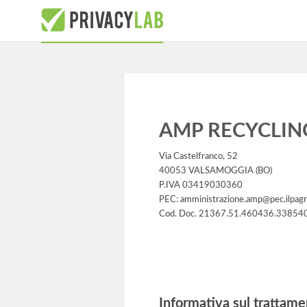
AMP RECYCLING 
Via Castelfranco, 52
40053 VALSAMOGGIA (BO)
P.IVA 03419030360
PEC: amministrazione.amp@pec.ilpag
Cod. Doc. 21367.51.460436.33854
Informativa
Informativa sul trattame