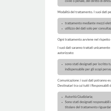
civile o penale, del diritto di difes
Modalità del trattamento. I suoi dati p
trattamento mediante mezzi elett
utilizzo dei dati solo per consulta
Ogni trattamento avviene nel rispetto d
I suoi dati saranno trattati unicamente
autorizzato:
sono stati designati per iscritto tu
indispensabile per gli scopi perseg
Comunicazione: i suoi dati potranno ess
Destinatari tra cui tutti i Responsabil
Autorità Giudiziaria;
Sono stati designati responsabili 
titolare del trattamento riguardan