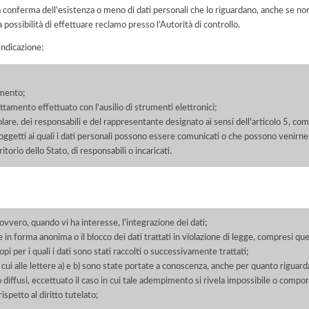
la conferma dell'esistenza o meno di dati personali che lo riguardano, anche se non 
a possibilità di effettuare reclamo presso l’Autorità di controllo.
'indicazione:
amento;
rattamento effettuato con l'ausilio di strumenti elettronici;
itolare, dei responsabili e del rappresentante designato ai sensi dell'articolo 5, co
soggetti ai quali i dati personali possono essere comunicati o che possono venirne
orio dello Stato, di responsabili o incaricati.
 ovvero, quando vi ha interesse, l'integrazione dei dati;
 in forma anonima o il blocco dei dati trattati in violazione di legge, compresi quel
pi per i quali i dati sono stati raccolti o successivamente trattati;
 cui alle lettere a) e b) sono state portate a conoscenza, anche per quanto riguarda
 o diffusi, eccettuato il caso in cui tale adempimento si rivela impossibile o comp
petto al diritto tutelato;