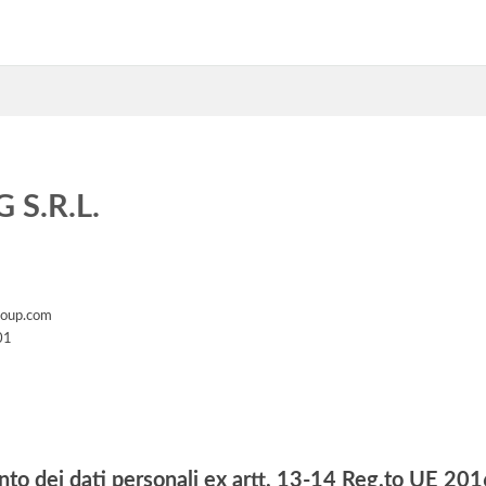
S.R.L.
roup.com
01
nto dei dati personali ex artt. 13-14 Reg.to UE 2