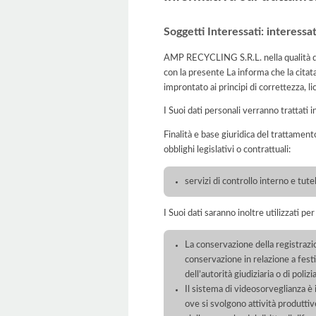
Soggetti Interessati: interessa
AMP RECYCLING S.R.L. nella qualità di 
con la presente La informa che la citat
improntato ai principi di correttezza, lic
I Suoi dati personali verranno trattati i
Finalità e base giuridica del trattament
obblighi legislativi o contrattuali:
servizi di controllo interno e tute
I Suoi dati saranno inoltre utilizzati pe
La conservazione della registrazio
conservazione in relazione a festiv
dell’autorità giudiziaria o di polizia
Il sistema di videosorveglianza è 
ove si svolgono attività produttive