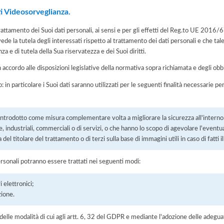
ti Videosorveglianza.
el trattamento dei Suoi dati personali, ai sensi e per gli effetti del Reg.to UE 201
ede la tutela degli interessati rispetto al trattamento dei dati personali e che ta
nza e di tutela della Sua riservatezza e dei Suoi diritti.
n accordo alle disposizioni legislative della normativa sopra richiamata e degli obbli
: in particolare i Suoi dati saranno utilizzati per le seguenti finalità necessarie p
introdotto come misura complementare volta a migliorare la sicurezza all'interno o 
, industriali, commerciali o di servizi, o che hanno lo scopo di agevolare l'eventua
a del titolare del trattamento o di terzi sulla base di immagini utili in caso di fatti ill
ersonali potranno essere trattati nei seguenti modi:
 elettronici;
zione.
elle modalità di cui agli artt. 6, 32 del GDPR e mediante l'adozione delle adegua