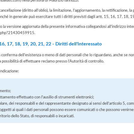
nballast.com) nella persona di Maurizio Iannuzzi.
 cancellazione (diritto all'oblio), la limitazione, l'aggiornamento, la rettificazione, l
nché in generale può esercitare tutti i diritti previsti dagli artt. 15, 16, 17, 18,
 la versione aggiornata della presente informativa collegandosi all'indirizzo int
iva.php?21430459915
.
, 17, 18, 19, 20, 21, 22 - Diritti dell'Interessato
la conferma dell'esistenza o meno di dati personali che lo riguardano, anche se non 
a possibilità di effettuare reclamo presso l’Autorità di controllo.
'indicazione:
amento;
rattamento effettuato con l'ausilio di strumenti elettronici;
itolare, dei responsabili e del rappresentante designato ai sensi dell'articolo 5, co
soggetti ai quali i dati personali possono essere comunicati o che possono venirne
orio dello Stato, di responsabili o incaricati.