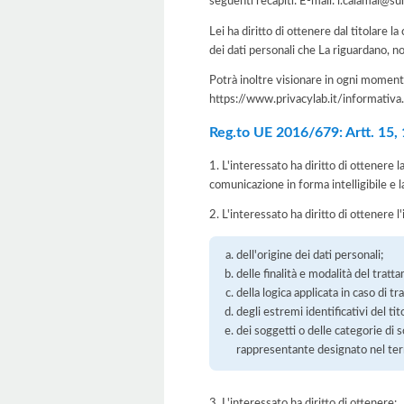
seguenti recapiti: E-mail: l.calamai@su
Lei ha diritto di ottenere dal titolare la
dei dati personali che La riguardano, no
Potrà inoltre visionare in ogni momento
https://www.privacylab.it/informat
Reg.to UE 2016/679: Artt. 15, 16
1. L'interessato ha diritto di ottenere 
comunicazione in forma intelligibile e l
2. L'interessato ha diritto di ottenere l
dell'origine dei dati personali;
delle finalità e modalità del tratt
della logica applicata in caso di t
degli estremi identificativi del t
dei soggetti o delle categorie di 
rappresentante designato nel territ
3. L'interessato ha diritto di ottenere: