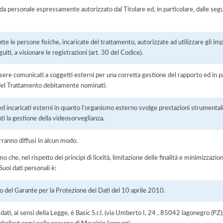
 da personale espressamente autorizzato dal Titolare ed, in particolare, dalle seg
tte le persone fisiche, incaricate del trattamento, autorizzate ad utilizzare gli impi
uiti, a visionare le registrazioni (art. 30 del Codice).
ere comunicati a soggetti esterni per una corretta gestione del rapporto ed in pa
i del Trattamento debitamente nominati:
ed incaricati esterni in quanto l’organismo esterno svolge prestazioni strumentali
ti la gestione della videosorveglianza.
rranno diffusi in alcun modo.
he, nel rispetto dei principi di liceità, limitazione delle finalità e minimizzazione 
uoi dati personali è:
o del Garante per la Protezione dei Dati del 10 aprile 2010.
i dati, ai sensi della Legge, è Basic S.r.l. (via Umberto I, 24 , 85042 lagonegro (