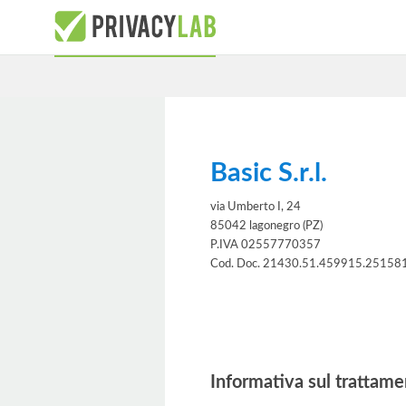
Basic S.r.l.
via Umberto I, 24
85042 lagonegro (PZ)
P.IVA 02557770357
Cod. Doc. 21430.51.459915.25158
Informativa
Informativa sul trattame