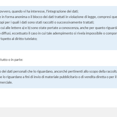
 ovvero, quando vi ha interesse, l'integrazione dei dati;
 in forma anonima o il blocco dei dati trattati in violazione di legge, compresi quel
pi per i quali i dati sono stati raccolti o successivamente trattati;
 cui alle lettere a) e b) sono state portate a conoscenza, anche per quanto riguarda
 o diffusi, eccettuato il caso in cui tale adempimento si rivela impossibile o comp
petto al diritto tutelato;
 tutto o in parte:
o dei dati personali che lo riguardano, ancorché pertinenti allo scopo della raccolt
e lo riguardano a fini di invio di materiale pubblicitario o di vendita diretta o per
merciale.