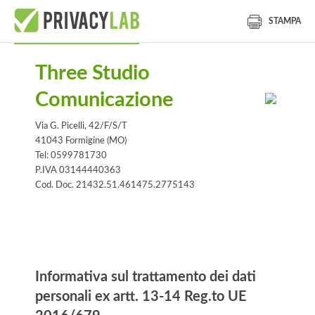
STAMPA
Three Studio
Comunicazione
Via G. Picelli, 42/F/S/T
41043 Formigine (MO)
Tel: 0599781730
P.IVA 03144440363
Cod. Doc. 21432.51.461475.2775143
Informativa
Informativa sul trattamento dei dati
personali ex artt. 13-14 Reg.to UE