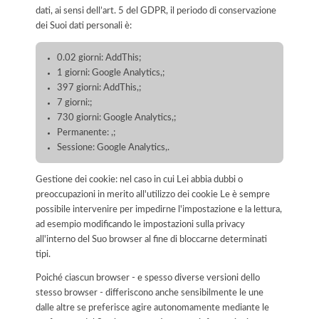
dati, ai sensi dell’art. 5 del GDPR, il periodo di conservazione
dei Suoi dati personali è:
0.02 giorni: AddThis;
1 giorni: Google Analytics,;
397 giorni: AddThis,;
7 giorni:;
730 giorni: Google Analytics,;
Permanente: ,;
Sessione: Google Analytics,.
Gestione dei cookie: nel caso in cui Lei abbia dubbi o
preoccupazioni in merito all'utilizzo dei cookie Le è sempre
possibile intervenire per impedirne l'impostazione e la lettura,
ad esempio modificando le impostazioni sulla privacy
all'interno del Suo browser al fine di bloccarne determinati
tipi.
Poiché ciascun browser - e spesso diverse versioni dello
stesso browser - differiscono anche sensibilmente le une
dalle altre se preferisce agire autonomamente mediante le