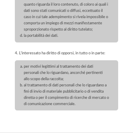
quanto riguarda il loro contenuto, di coloro ai quali i
dati sono stati comunicati o diffusi, eccettuato il
caso in cui tale adempimento si rivela impossibile o
comporta un impiego di mezzi manifestamente
sproporzionato rispetto al diritto tutelato;
la portabilità dei dati.
4. L'interessato ha diritto di opporsi, in tutto o in parte:
per motivi legittimi al trattamento dei dati
personali che lo riguardano, ancorché pertinenti
allo scopo della raccolta;
al trattamento di dati personali che lo riguardano a
fini di invio di materiale pubblicitario o di vendita
diretta o per il compimento di ricerche di mercato o
di comunicazione commerciale.