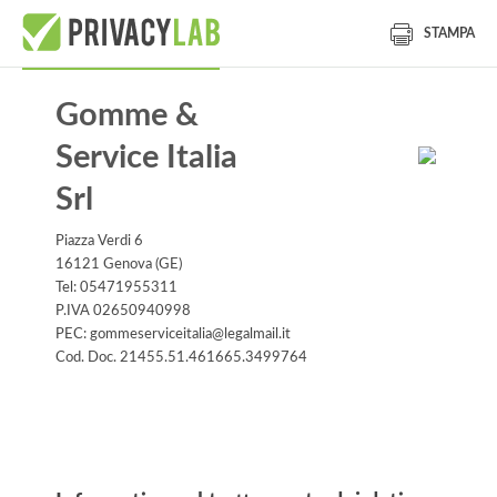
STAMPA
Gomme &
Service Italia
Srl
Piazza Verdi 6
16121 Genova (GE)
Tel: 05471955311
P.IVA 02650940998
PEC: gommeserviceitalia@legalmail.it
Cod. Doc. 21455.51.461665.3499764
Informativa