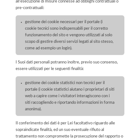
all’esecuzione di misure connesse ad obblighi contrattuali o
pre-contrattuali:
gestione dei cookie necessari per il portale (i
cookie tecnici sono indispensabili per il corretto
funzionamento del sito e vengono utilizzati al solo
scopo di gestire diversi servizi legati al sito stesso,
come ad esempio un login).
I Suoi dati personali potranno inoltre, previo suo consenso,
essere utilizzati per le seguenti finalità:
gestione dei cookie statistici non tecnici per il
portale (i cookie statistici aiutano i proprietari di siti
web a capire come i visitatori interagiscono con i
siti raccogliendo e riportando informazioni in forma
anonima).
Il conferimento dei dati è per Lei facoltativo riguardo alle
sopraindicate finalità, ed un suo eventuale rifiuto al
trattamento non compromette la prosecuzione del rapporto o