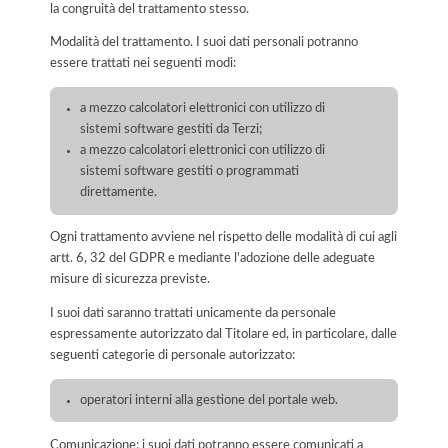
la congruità del trattamento stesso.
Modalità del trattamento. I suoi dati personali potranno
essere trattati nei seguenti modi:
a mezzo calcolatori elettronici con utilizzo di
sistemi software gestiti da Terzi;
a mezzo calcolatori elettronici con utilizzo di
sistemi software gestiti o programmati
direttamente.
Ogni trattamento avviene nel rispetto delle modalità di cui agli
artt. 6, 32 del GDPR e mediante l'adozione delle adeguate
misure di sicurezza previste.
I suoi dati saranno trattati unicamente da personale
espressamente autorizzato dal Titolare ed, in particolare, dalle
seguenti categorie di personale autorizzato:
operatori interni alla gestione del portale web.
Comunicazione: i suoi dati potranno essere comunicati a