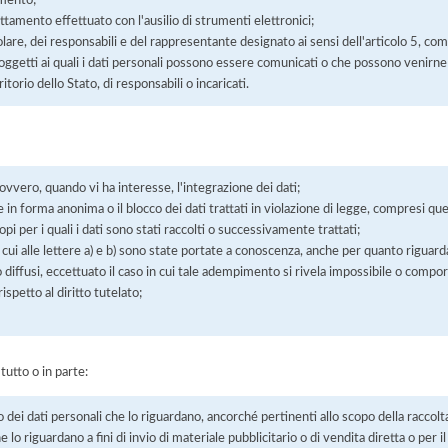
rattamento effettuato con l'ausilio di strumenti elettronici;
itolare, dei responsabili e del rappresentante designato ai sensi dell'articolo 5, co
soggetti ai quali i dati personali possono essere comunicati o che possono venirne
orio dello Stato, di responsabili o incaricati.
 ovvero, quando vi ha interesse, l'integrazione dei dati;
 in forma anonima o il blocco dei dati trattati in violazione di legge, compresi quel
pi per i quali i dati sono stati raccolti o successivamente trattati;
 cui alle lettere a) e b) sono state portate a conoscenza, anche per quanto riguarda
 o diffusi, eccettuato il caso in cui tale adempimento si rivela impossibile o comp
petto al diritto tutelato;
 tutto o in parte:
o dei dati personali che lo riguardano, ancorché pertinenti allo scopo della raccolt
e lo riguardano a fini di invio di materiale pubblicitario o di vendita diretta o per