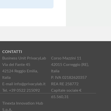
CONTATTI
Business Unit PrivacyLab
Corso Mazzini 11
Via del Fante 45
42015 Correggio (RE),
42124 Reggio Emilia,
Italia
Italia
P. IVA 02182620357
E-mail info@privacylab.it
REA RE 258772
Tel. +39 0522 215092
Capitale sociale €
65.560,31
Tinexta Innovation Hub
S.p.A.