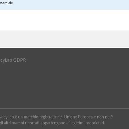
merciale.
ivacyLab GDPR
PrivacyLab è un marchio registrato nell'Unione Europea e non ne è
li altri marchi riportati appartengono ai legittimi proprietari.