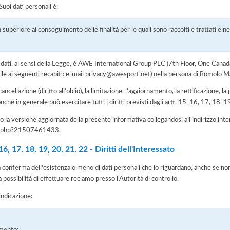
uoi dati personali è:
 superiore al conseguimento delle finalità per le quali sono raccolti e trattati e ne
dei dati, ai sensi della Legge, è AWE International Group PLC (7th Floor, One Ca
e ai seguenti recapiti: e-mail privacy@awesport.net) nella persona di Romolo Ma
 cancellazione (diritto all'oblio), la limitazione, l'aggiornamento, la rettificazione, l
nché in generale può esercitare tutti i diritti previsti dagli artt. 15, 16, 17, 18,
 la versione aggiornata della presente informativa collegandosi all'indirizzo int
iva.php?21507461433
.
, 17, 18, 19, 20, 21, 22 - Diritti dell'Interessato
la conferma dell'esistenza o meno di dati personali che lo riguardano, anche se non 
a possibilità di effettuare reclamo presso l’Autorità di controllo.
'indicazione:
amento;