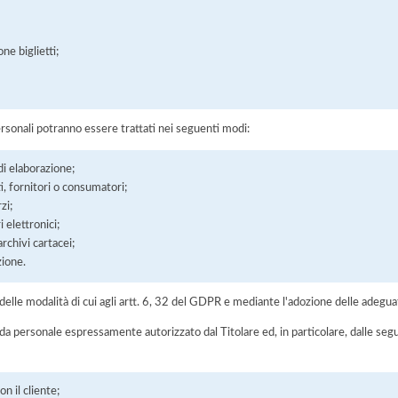
ne biglietti;
ersonali potranno essere trattati nei seguenti modi:
di elaborazione;
nti, fornitori o consumatori;
zi;
 elettronici;
chivi cartacei;
zione.
elle modalità di cui agli artt. 6, 32 del GDPR e mediante l'adozione delle adegua
 da personale espressamente autorizzato dal Titolare ed, in particolare, dalle seg
n il cliente;