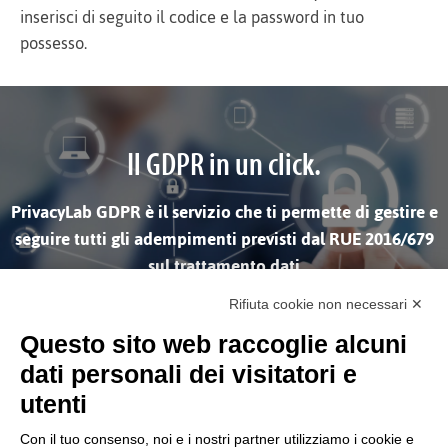
inserisci di seguito il codice e la password in tuo
possesso.
Il GDPR in un click.
PrivacyLab GDPR è il servizio che ti permette di gestire e
seguire tutti gli adempimenti previsti dal RUE 2016/679
sul trattamento dati
Rifiuta cookie non necessari ✕
SCOPRI DI PIÙ
Questo sito web raccoglie alcuni
dati personali dei visitatori e
utenti
Con il tuo consenso, noi e i nostri partner utilizziamo i cookie e