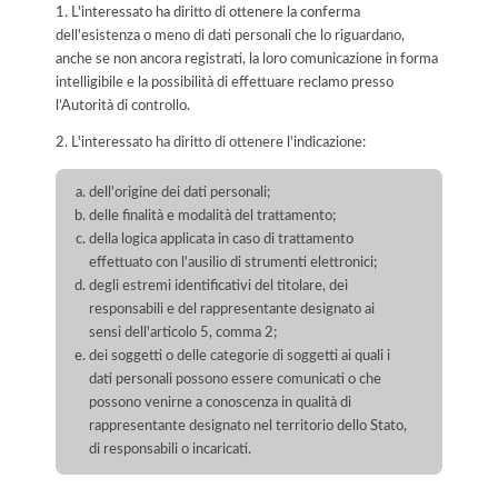
1. L'interessato ha diritto di ottenere la conferma
dell'esistenza o meno di dati personali che lo riguardano,
anche se non ancora registrati, la loro comunicazione in forma
intelligibile e la possibilità di effettuare reclamo presso
l’Autorità di controllo.
2. L'interessato ha diritto di ottenere l'indicazione:
dell'origine dei dati personali;
delle finalità e modalità del trattamento;
della logica applicata in caso di trattamento
effettuato con l'ausilio di strumenti elettronici;
degli estremi identificativi del titolare, dei
responsabili e del rappresentante designato ai
sensi dell'articolo 5, comma 2;
dei soggetti o delle categorie di soggetti ai quali i
dati personali possono essere comunicati o che
possono venirne a conoscenza in qualità di
rappresentante designato nel territorio dello Stato,
di responsabili o incaricati.