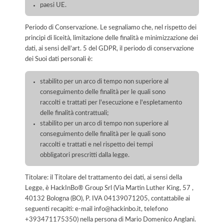
paesi UE.
Periodo di Conservazione. Le segnaliamo che, nel rispetto dei
principi di liceità, limitazione delle finalità e minimizzazione dei
dati, ai sensi dell’art. 5 del GDPR, il periodo di conservazione
dei Suoi dati personali è:
stabilito per un arco di tempo non superiore al
conseguimento delle finalità per le quali sono
raccolti e trattati per l'esecuzione e l'espletamento
delle finalità contrattuali;
stabilito per un arco di tempo non superiore al
conseguimento delle finalità per le quali sono
raccolti e trattati e nel rispetto dei tempi
obbligatori prescritti dalla legge.
Titolare: il Titolare del trattamento dei dati, ai sensi della
Legge, è HackInBo® Group Srl (Via Martin Luther King, 57 ,
40132 Bologna (BO), P. IVA 04139071205, contattabile ai
seguenti recapiti: e-mail info@hackinbo.it, telefono
+393471175350) nella persona di Mario Domenico Anglani.