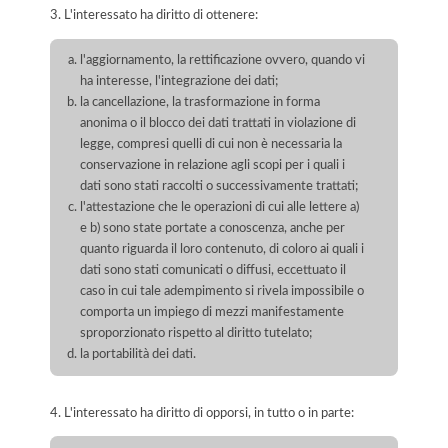
3. L'interessato ha diritto di ottenere:
l'aggiornamento, la rettificazione ovvero, quando vi
ha interesse, l'integrazione dei dati;
la cancellazione, la trasformazione in forma
anonima o il blocco dei dati trattati in violazione di
legge, compresi quelli di cui non è necessaria la
conservazione in relazione agli scopi per i quali i
dati sono stati raccolti o successivamente trattati;
l'attestazione che le operazioni di cui alle lettere a)
e b) sono state portate a conoscenza, anche per
quanto riguarda il loro contenuto, di coloro ai quali i
dati sono stati comunicati o diffusi, eccettuato il
caso in cui tale adempimento si rivela impossibile o
comporta un impiego di mezzi manifestamente
sproporzionato rispetto al diritto tutelato;
la portabilità dei dati.
4. L'interessato ha diritto di opporsi, in tutto o in parte: