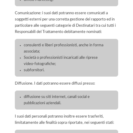
Comunicazione: i suoi dati potranno essere comunicati a
soggetti esterni per una corretta gestione del rapporto ed in
particolare alle seguenti categorie di Destinatari tra cui tutti i
Responsabili del Trattamento debitamente nominati:
consulenti e liberi professionisti, anche in forma
associata;
Società o professionisti incaricati alle riprese
video-fotografiche;
subfornitori.
Diffusione. I dati potranno essere diffusi presso:
diffusione su siti internet, canali social e
pubblicazioni aziendali.
I suoi dati personali potranno inoltre essere trasferiti,
limitatamente alle finalità sopra riportate, nei seguenti stati: