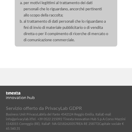
per motivi legittimi al trattamento dei dati
personali che lo riguardano, ancorché pertinenti
allo scopo della raccolta;
al trattamento di dati personali che lo riguardano a
fini di invio di materiale pubblicitario o di vendita
diretta o per il compimento di ricerche di mercato o
di comunicazione commerciale.
Servizio offerto da PrivacyLab GDPR
Business Unit PrivacyLab
Via del Fante 45
42124 Reggio Emilia, Italia
E-mail
info@privacylab.it
Tel. +39 0522 215092
Tinexta Innovation Hub S.p.A.
Corso Mazzini
11
42015 Correggio (RE), Italia
P. IVA 02182620357
REA RE 258772
Capitale sociale €
65.560,31