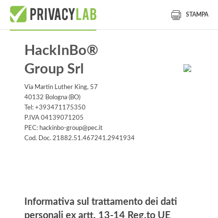
STAMPA
HackInBo®
Group Srl
Via Martin Luther King, 57
40132 Bologna (BO)
Tel: +393471175350
P.IVA 04139071205
PEC: hackinbo-group@pec.it
Cod. Doc. 21882.51.467241.2941934
Informativa
Informativa sul trattamento dei dati
personali ex artt. 13-14 Reg.to UE