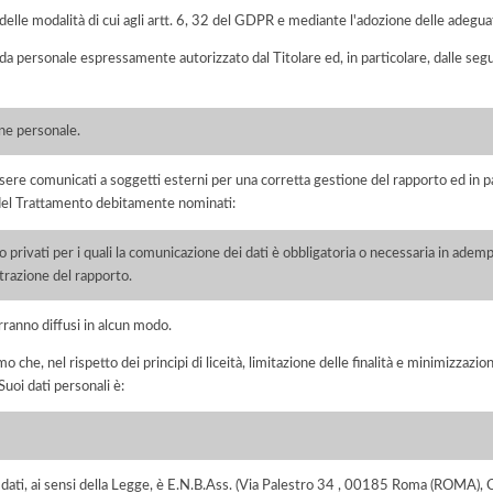
elle modalità di cui agli artt. 6, 32 del GDPR e mediante l'adozione delle adegua
 da personale espressamente autorizzato dal Titolare ed, in particolare, dalle seg
one personale.
ere comunicati a soggetti esterni per una corretta gestione del rapporto ed in pa
i del Trattamento debitamente nominati:
/o privati per i quali la comunicazione dei dati è obbligatoria o necessaria in adem
razione del rapporto.
rranno diffusi in alcun modo.
he, nel rispetto dei principi di liceità, limitazione delle finalità e minimizzazione 
uoi dati personali è:
dei dati, ai sensi della Legge, è E.N.B.Ass. (Via Palestro 34 , 00185 Roma (ROMA)