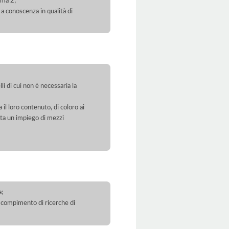
mma 2;
 a conoscenza in qualità di
li di cui non è necessaria la
 il loro contenuto, di coloro ai
orta un impiego di mezzi
a;
 il compimento di ricerche di