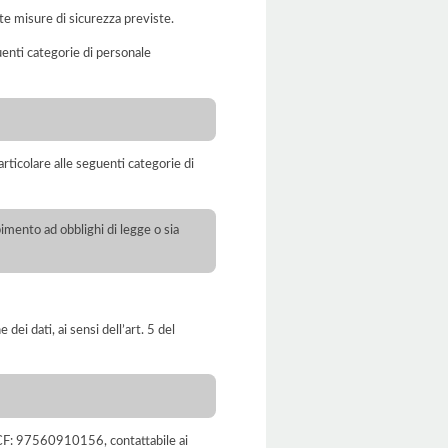
te misure di sicurezza previste.
uenti categorie di personale
rticolare alle seguenti categorie di
pimento ad obblighi di legge o sia
dei dati, ai sensi dell’art. 5 del
, CF: 97560910156, contattabile ai