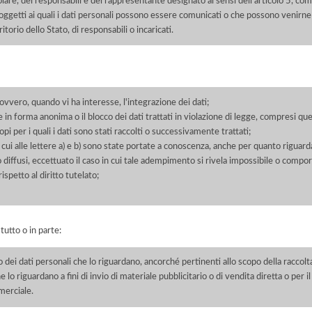
itolare, dei responsabili e del rappresentante designato ai sensi dell'articolo 5, co
soggetti ai quali i dati personali possono essere comunicati o che possono venirne
orio dello Stato, di responsabili o incaricati.
 ovvero, quando vi ha interesse, l'integrazione dei dati;
 in forma anonima o il blocco dei dati trattati in violazione di legge, compresi quel
pi per i quali i dati sono stati raccolti o successivamente trattati;
 cui alle lettere a) e b) sono state portate a conoscenza, anche per quanto riguarda
 o diffusi, eccettuato il caso in cui tale adempimento si rivela impossibile o comp
petto al diritto tutelato;
 tutto o in parte:
o dei dati personali che lo riguardano, ancorché pertinenti allo scopo della raccolt
e lo riguardano a fini di invio di materiale pubblicitario o di vendita diretta o per
merciale.