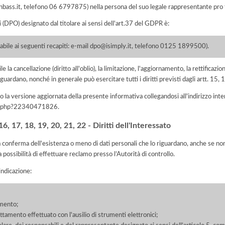
enbass.it, telefono 06 6797875) nella persona del suo legale rappresentante pro
i (DPO) designato dal titolare ai sensi dell'art.37 del GDPR è:
tabile ai seguenti recapiti: e-mail dpo@isimply.it, telefono 0125 1899500).
e la cancellazione (diritto all'oblio), la limitazione, l'aggiornamento, la rettificazion
guardano, nonché in generale può esercitare tutti i diritti previsti dagli artt. 15
 la versione aggiornata della presente informativa collegandosi all'indirizzo int
iva.php?22340471826
.
, 17, 18, 19, 20, 21, 22 - Diritti dell'Interessato
la conferma dell'esistenza o meno di dati personali che lo riguardano, anche se non 
a possibilità di effettuare reclamo presso l’Autorità di controllo.
'indicazione:
amento;
rattamento effettuato con l'ausilio di strumenti elettronici;