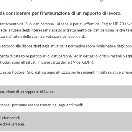
 da considerare per l'instaurazione di un rapporto di lavoro.
l trattamento dei Suoi dati personali, ai sensi e per gli effetti del Reg.to UE 201
ede la tutela degli interessati rispetto al trattamento dei dati personali e che ta
nza e di tutela della Sua riservatezza e dei Suoi diritti.
n accordo alle disposizioni legislative della normativa sopra richiamata e degli obbli
enza di categorie particolari di dati personali ed in dettaglio: origini razziali o etn
ticolari sono effettuati in osservanza dell'art 9 del GDPR.
: in particolare i Suoi dati saranno utilizzati per le seguenti finalità relative all
aurazione di un rapporto di lavoro.
ersonali potranno essere trattati nei seguenti modi:
 elettronici;
chivi cartacei.