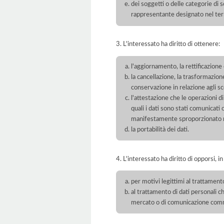
dei soggetti o delle categorie di 
rappresentante designato nel territ
3. L'interessato ha diritto di ottenere:
l'aggiornamento, la rettificazione
la cancellazione, la trasformazione
conservazione in relazione agli sco
l'attestazione che le operazioni di
quali i dati sono stati comunicati
manifestamente sproporzionato ris
la portabilità dei dati.
4. L'interessato ha diritto di opporsi, in
per motivi legittimi al trattament
al trattamento di dati personali ch
mercato o di comunicazione com