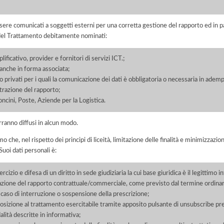
ere comunicati a soggetti esterni per una corretta gestione del rapporto ed in pa
i del Trattamento debitamente nominati:
lificativo, provider e fornitori di servizi ICT.;
, anche in forma associata;
/o privati per i quali la comunicazione dei dati è obbligatoria o necessaria in adem
razione del rapporto;
oncini, Poste, Aziende per la Logistica.
rranno diffusi in alcun modo.
he, nel rispetto dei principi di liceità, limitazione delle finalità e minimizzazione 
uoi dati personali è:
rcizio e difesa di un diritto in sede giudiziaria la cui base giuridica è il legittimo 
azione del rapporto contrattuale/commerciale, come previsto dal termine ordinario
 caso di interruzione o sospensione della prescrizione;
opposizione al trattamento esercitabile tramite apposito pulsante di unsubscribe p
alità descritte in informativa;