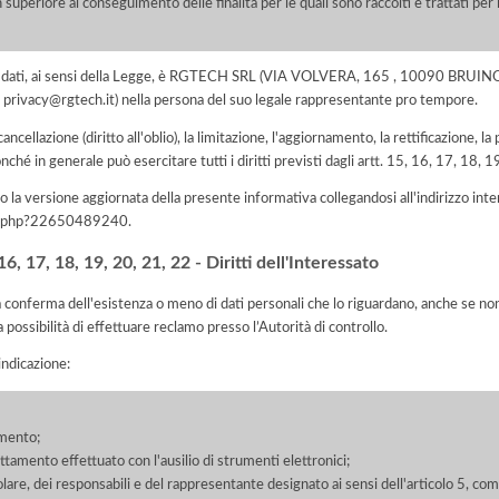
 superiore al conseguimento delle finalità per le quali sono raccolti e trattati pe
o dei dati, ai sensi della Legge, è RGTECH SRL (VIA VOLVERA, 165 , 10090 BRU
il privacy@rgtech.it) nella persona del suo legale rappresentante pro tempore.
 cancellazione (diritto all'oblio), la limitazione, l'aggiornamento, la rettificazione, l
nché in generale può esercitare tutti i diritti previsti dagli artt. 15, 16, 17, 18,
 la versione aggiornata della presente informativa collegandosi all'indirizzo int
iva.php?22650489240
.
, 17, 18, 19, 20, 21, 22 - Diritti dell'Interessato
la conferma dell'esistenza o meno di dati personali che lo riguardano, anche se non 
a possibilità di effettuare reclamo presso l’Autorità di controllo.
'indicazione:
amento;
rattamento effettuato con l'ausilio di strumenti elettronici;
itolare, dei responsabili e del rappresentante designato ai sensi dell'articolo 5, co