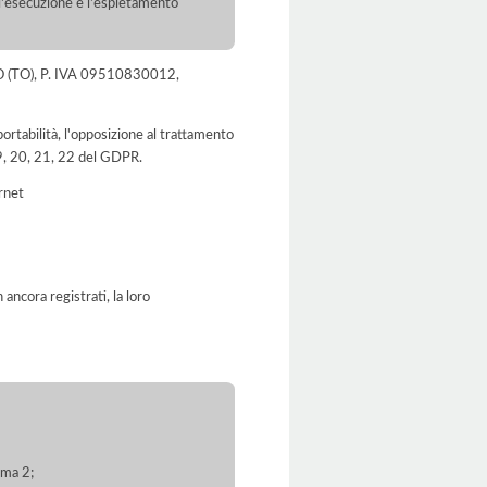
r l'esecuzione e l'espletamento
INO (TO), P. IVA 09510830012,
a portabilità, l'opposizione al trattamento
 19, 20, 21, 22 del GDPR.
ernet
ancora registrati, la loro
mma 2;