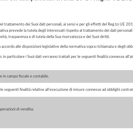
l trattamento dei Suoi dati personali, ai sensi e per gli effetti del Reg.to UE 2
tiva prevede la tutela degli interessati rispetto al trattamento dei dati personali
eità, trasparenza e di tutela della Sua riservatezza e dei Suoi diritti.
n accordo alle disposizioni legislative della normativa sopra richiamata e degli obbli
o: in particolare i Suoi dati verranno trattati per le seguenti finalità connesse all
 in campo fiscale e contabile.
r le seguenti finalità relative all’esecuzione di misure connesse ad obblighi contrat
perazioni di vendita;