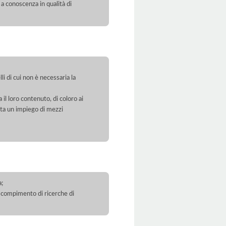
 a conoscenza in qualità di
li di cui non è necessaria la
 il loro contenuto, di coloro ai
orta un impiego di mezzi
a;
 il compimento di ricerche di