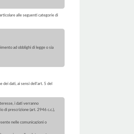
rticolare alle seguenti categorie di
pimento ad obblighi di legge o sia
dei dati, ai sensi dell’art. 5 del
interesse, i dati verranno
 di prescrizione (art. 2946 c.c.),
resente nelle comunicazioni o