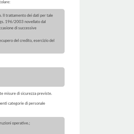
tolare:
. Il trattamento dei dati per tale
D.lgs. 196/2003 novellato dal
ccasione di successive
recupero del credito, esercizio del
te misure di sicurezza previste.
uenti categorie di personale
ruzioni operative.;