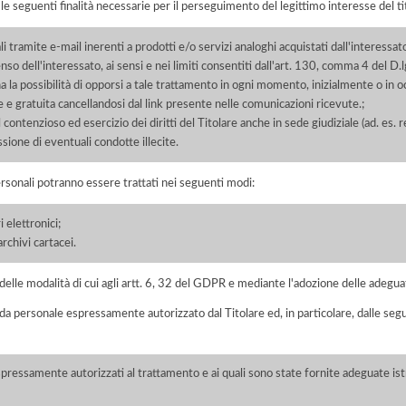
r le seguenti finalità necessarie per il perseguimento del legittimo interesse del ti
 tramite e-mail inerenti a prodotti e/o servizi analoghi acquistati dall'interessato
senso dell'interessato, ai sensi e nei limiti consentiti dall'art. 130, comma 4 del 
la possibilità di opporsi a tale trattamento in ogni momento, inizialmente o in o
 e gratuita cancellandosi dal link presente nelle comunicazioni ricevute.;
contenzioso ed esercizio dei diritti del Titolare anche in sede giudiziale (ad. es. 
essione di eventuali condotte illecite.
ersonali potranno essere trattati nei seguenti modi:
 elettronici;
chivi cartacei.
elle modalità di cui agli artt. 6, 32 del GDPR e mediante l'adozione delle adegua
 da personale espressamente autorizzato dal Titolare ed, in particolare, dalle seg
spressamente autorizzati al trattamento e ai quali sono state fornite adeguate ist