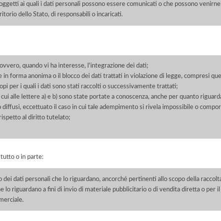
soggetti ai quali i dati personali possono essere comunicati o che possono venirne
orio dello Stato, di responsabili o incaricati.
 ovvero, quando vi ha interesse, l'integrazione dei dati;
 in forma anonima o il blocco dei dati trattati in violazione di legge, compresi quel
pi per i quali i dati sono stati raccolti o successivamente trattati;
 cui alle lettere a) e b) sono state portate a conoscenza, anche per quanto riguarda
 o diffusi, eccettuato il caso in cui tale adempimento si rivela impossibile o comp
petto al diritto tutelato;
 tutto o in parte:
o dei dati personali che lo riguardano, ancorché pertinenti allo scopo della raccolt
e lo riguardano a fini di invio di materiale pubblicitario o di vendita diretta o per
merciale.