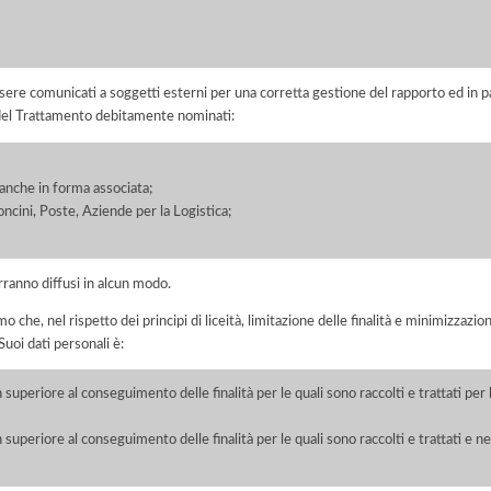
ere comunicati a soggetti esterni per una corretta gestione del rapporto ed in pa
i del Trattamento debitamente nominati:
, anche in forma associata;
oncini, Poste, Aziende per la Logistica;
rranno diffusi in alcun modo.
he, nel rispetto dei principi di liceità, limitazione delle finalità e minimizzazione 
uoi dati personali è:
 superiore al conseguimento delle finalità per le quali sono raccolti e trattati pe
 superiore al conseguimento delle finalità per le quali sono raccolti e trattati e ne