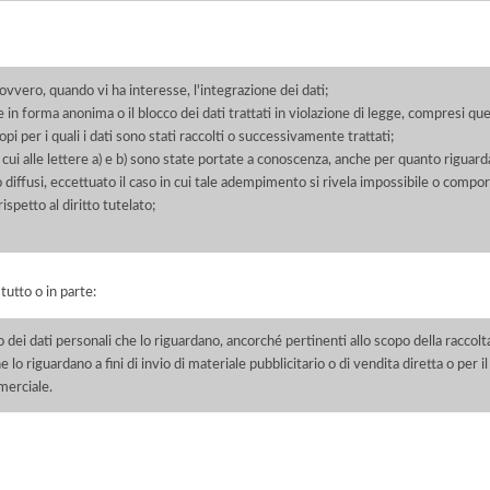
 ovvero, quando vi ha interesse, l'integrazione dei dati;
 in forma anonima o il blocco dei dati trattati in violazione di legge, compresi quel
pi per i quali i dati sono stati raccolti o successivamente trattati;
 cui alle lettere a) e b) sono state portate a conoscenza, anche per quanto riguarda
 o diffusi, eccettuato il caso in cui tale adempimento si rivela impossibile o comp
petto al diritto tutelato;
 tutto o in parte:
o dei dati personali che lo riguardano, ancorché pertinenti allo scopo della raccolt
e lo riguardano a fini di invio di materiale pubblicitario o di vendita diretta o per
merciale.