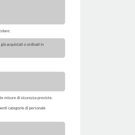
tolare:
già acquistati o ordinati in
te misure di sicurezza previste.
uenti categorie di personale