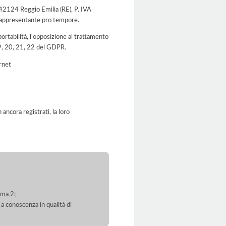
 42124 Reggio Emilia (RE), P. IVA
 rappresentante pro tempore.
a portabilità, l'opposizione al trattamento
 19, 20, 21, 22 del GDPR.
ernet
ancora registrati, la loro
mma 2;
 a conoscenza in qualità di