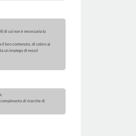
li di cui non è necessaria la
 il loro contenuto, di coloro ai
orta un impiego di mezzi
a;
 il compimento di ricerche di