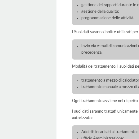
gestione dei rapporti durante le o
gestione della qualità;
programmazione delle attività.
I Suoi dati saranno inoltre utilizzati pe
Invio via e-mail di comunicazioni c
precedenza.
Modalità del trattamento. I suoi dati p
trattamento a mezzo di calcolatori
trattamento manuale a mezzo di ar
Ogni trattamento avviene nel rispetto d
I suoi dati saranno trattati unicamente
autorizzato:
Addetti incaricati al trattamento;
ufficio Amministrazione;