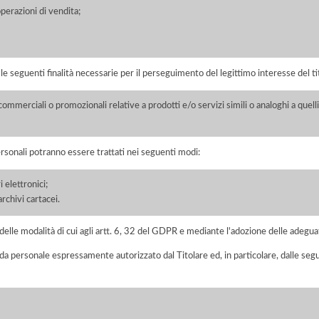
perazioni di vendita;
r le seguenti finalità necessarie per il perseguimento del legittimo interesse del ti
ommerciali o promozionali relative a prodotti e/o servizi simili o analoghi a quelli 
ersonali potranno essere trattati nei seguenti modi:
 elettronici;
chivi cartacei.
elle modalità di cui agli artt. 6, 32 del GDPR e mediante l'adozione delle adegua
 da personale espressamente autorizzato dal Titolare ed, in particolare, dalle seg