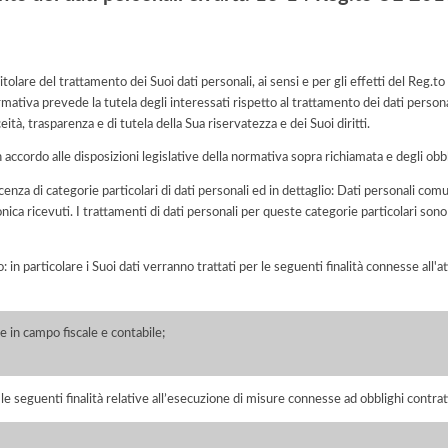
olare del trattamento dei Suoi dati personali, ai sensi e per gli effetti del Reg
rmativa prevede la tutela degli interessati rispetto al trattamento dei dati person
eità, trasparenza e di tutela della Sua riservatezza e dei Suoi diritti.
n accordo alle disposizioni legislative della normativa sopra richiamata e degli obbli
scenza di categorie particolari di dati personali ed in dettaglio: Dati personali co
ica ricevuti. I trattamenti di dati personali per queste categorie particolari sono 
o: in particolare i Suoi dati verranno trattati per le seguenti finalità connesse all
 in campo fiscale e contabile;
r le seguenti finalità relative all’esecuzione di misure connesse ad obblighi contrat