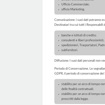
Ufficio Commerciale;
ufficio Marketing.
Comunicazione: i suoi dati potranno ess
Destinatari tra cui tutti i Responsabil
banche e istituti di credito;
consulenti e liberi professionisti
spedizionieri, Trasportatori, Padr
subfornitori.
Diffusione: I suoi dati personali non ve
Periodo di Conservazione. Le segnaliamo c
GDPR, il periodo di conservazione dei S
stabilito per un arco di tempo non
delle finalità contrattuali;
stabilito per un arco di tempo non
prescritti dalla legge.