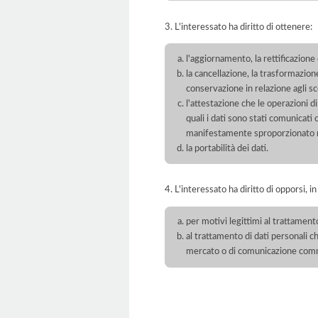
3. L'interessato ha diritto di ottenere:
l'aggiornamento, la rettificazione
la cancellazione, la trasformazione
conservazione in relazione agli sco
l'attestazione che le operazioni di
quali i dati sono stati comunicati
manifestamente sproporzionato ris
la portabilità dei dati.
4. L'interessato ha diritto di opporsi, in
per motivi legittimi al trattament
al trattamento di dati personali ch
mercato o di comunicazione com