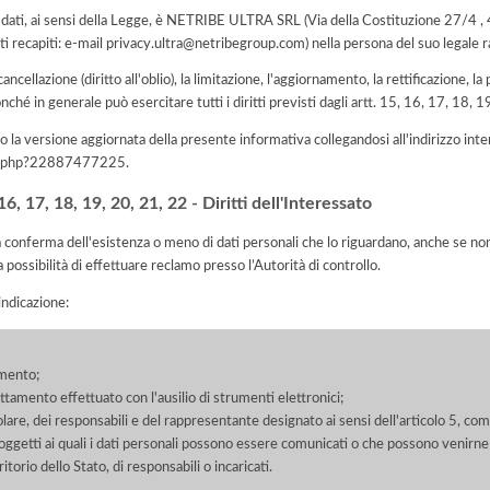
ei dati, ai sensi della Legge, è NETRIBE ULTRA SRL (Via della Costituzione 27/4 ,
 recapiti: e-mail privacy.ultra@netribegroup.com) nella persona del suo legale
 cancellazione (diritto all'oblio), la limitazione, l'aggiornamento, la rettificazione, l
nché in generale può esercitare tutti i diritti previsti dagli artt. 15, 16, 17, 18,
 la versione aggiornata della presente informativa collegandosi all'indirizzo int
iva.php?22887477225
.
, 17, 18, 19, 20, 21, 22 - Diritti dell'Interessato
la conferma dell'esistenza o meno di dati personali che lo riguardano, anche se non 
a possibilità di effettuare reclamo presso l’Autorità di controllo.
'indicazione:
amento;
rattamento effettuato con l'ausilio di strumenti elettronici;
itolare, dei responsabili e del rappresentante designato ai sensi dell'articolo 5, co
soggetti ai quali i dati personali possono essere comunicati o che possono venirne
orio dello Stato, di responsabili o incaricati.