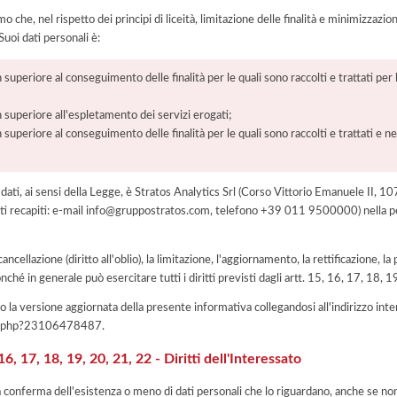
he, nel rispetto dei principi di liceità, limitazione delle finalità e minimizzazione 
uoi dati personali è:
 superiore al conseguimento delle finalità per le quali sono raccolti e trattati pe
 superiore all'espletamento dei servizi erogati;
 superiore al conseguimento delle finalità per le quali sono raccolti e trattati e ne
i dati, ai sensi della Legge, è Stratos Analytics Srl (Corso Vittorio Emanuele II, 1
i recapiti: e-mail info@gruppostratos.com, telefono +39 011 9500000) nella pe
 cancellazione (diritto all'oblio), la limitazione, l'aggiornamento, la rettificazione, l
nché in generale può esercitare tutti i diritti previsti dagli artt. 15, 16, 17, 18,
 la versione aggiornata della presente informativa collegandosi all'indirizzo int
iva.php?23106478487
.
, 17, 18, 19, 20, 21, 22 - Diritti dell'Interessato
la conferma dell'esistenza o meno di dati personali che lo riguardano, anche se non 