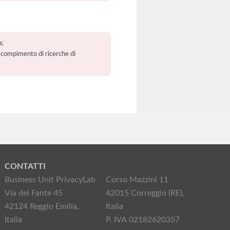
a;
 il compimento di ricerche di
CONTATTI
Business Unit PrivacyLab
Corso Mazzini 11
Via del Fante 45
42015 Correggio (RE),
42124 Reggio Emilia,
Italia
Italia
P. IVA 02182620357