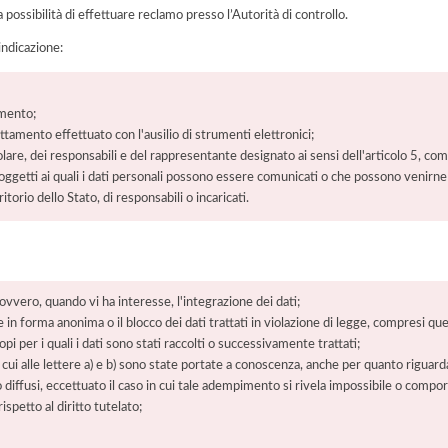
a possibilità di effettuare reclamo presso l’Autorità di controllo.
'indicazione:
amento;
rattamento effettuato con l'ausilio di strumenti elettronici;
itolare, dei responsabili e del rappresentante designato ai sensi dell'articolo 5, co
soggetti ai quali i dati personali possono essere comunicati o che possono venirne
orio dello Stato, di responsabili o incaricati.
 ovvero, quando vi ha interesse, l'integrazione dei dati;
 in forma anonima o il blocco dei dati trattati in violazione di legge, compresi quel
pi per i quali i dati sono stati raccolti o successivamente trattati;
 cui alle lettere a) e b) sono state portate a conoscenza, anche per quanto riguarda
 o diffusi, eccettuato il caso in cui tale adempimento si rivela impossibile o comp
petto al diritto tutelato;