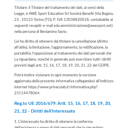
Titolare: il Titolare del trattamento dei dati, ai sensi della
Legge, è AWE Sport Education Srl Società Benefit (Via Bogino,
23 , 10123 Torino (TO), P. IVA 13038820018, contattabile ai
seguenti recapiti: e-mail edu.amministrazione@awesport.net)
nella persona di Beniamino Savio.
Lei ha diritto di ottenere dal titolare la cancellazione (diritto
all'oblio), la limitazione, l'aggiornamento, la rettificazione, la
portabilità, l'opposizione al trattamento dei dati personali che
La riguardano, nonché in generale può esercitare tutti i diritti
previsti dagli artt. 15, 16, 17, 18, 19, 20, 21, 22 del GDPR.
Potrà inoltre visionare in ogni momento la versione
aggiornata della presente informativa collegandosi all'indirizzo
internet
https://www.privacylab.it/informativa.php?
23114478064
.
Reg.to UE 2016/679: Artt. 15, 16, 17, 18, 19, 20,
21, 22 - Diritti dell'Interessato
1. L'interessato ha diritto di ottenere la conferma
dell'esistenza o meno di dati personali che lo riguardano,