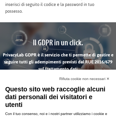
inserisci di seguito il codice e la password in tuo
possesso.
Il GDPR in un click.
PrivacyLab GDPR è il servizio che ti permette di gestire e
seguire tutti gli adempimenti previsti dal RUE 2016/679
sul trattamento dati
Rifiuta cookie non necessari ✕
SCOPRI DI PIÙ
Questo sito web raccoglie alcuni
dati personali dei visitatori e
utenti
Con il tuo consenso, noi e i nostri partner utilizziamo i cookie e