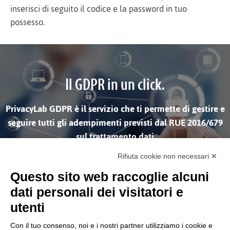
inserisci di seguito il codice e la password in tuo
possesso.
Il GDPR in un click.
PrivacyLab GDPR è il servizio che ti permette di gestire e
seguire tutti gli adempimenti previsti dal RUE 2016/679
sul trattamento dati
Rifiuta cookie non necessari ✕
SCOPRI DI PIÙ
Questo sito web raccoglie alcuni
dati personali dei visitatori e
utenti
Con il tuo consenso, noi e i nostri partner utilizziamo i cookie e