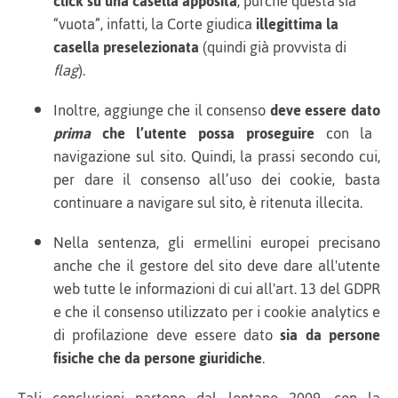
click su una casella apposita
, purché questa sia
“vuota”, infatti, la Corte giudica
illegittima la
casella preselezionata
(quindi già provvista di
flag
).
Inoltre, aggiunge che il consenso
deve essere dato
prima
che l’utente possa proseguire
con la
navigazione sul sito. Quindi, la prassi secondo cui,
per dare il consenso all’uso dei cookie, basta
continuare a navigare sul sito, è ritenuta illecita.
Nella sentenza, gli ermellini europei precisano
anche che il gestore del sito deve dare all'utente
web tutte le informazioni di cui all'art. 13 del GDPR
e che il consenso utilizzato per i cookie analytics e
di profilazione deve essere dato
sia da persone
fisiche che da persone giuridiche
.