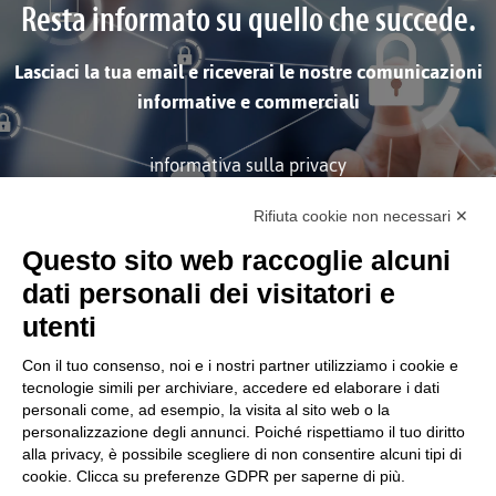
Resta informato su quello che succede.
Lasciaci la tua email e riceverai le nostre comunicazioni
informative e commerciali
informativa sulla privacy
Rifiuta cookie non necessari ✕
ISCRIVITI
Questo sito web raccoglie alcuni
dati personali dei visitatori e
utenti
Con il tuo consenso, noi e i nostri partner utilizziamo i cookie e
tecnologie simili per archiviare, accedere ed elaborare i dati
personali come, ad esempio, la visita al sito web o la
Società soggetta alla Direzione
personalizzazione degli annunci. Poiché rispettiamo il tuo diritto
e Coordinamento di Tinexta
S.p.A.
alla privacy, è possibile scegliere di non consentire alcuni tipi di
cookie. Clicca su preferenze GDPR per saperne di più.
CORPORATE