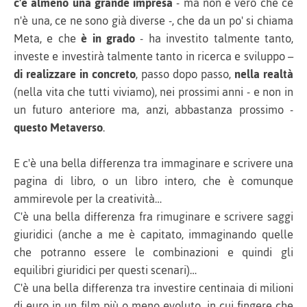
c'è almeno una grande impresa
- ma non è vero che ce
n'è una, ce ne sono già diverse -, che da un po' si chiama
Meta, e che
è in grado
- ha investito talmente tanto,
investe e investirà talmente tanto in ricerca e sviluppo –
di realizzare in concreto
, passo dopo passo,
nella realtà
(nella vita che tutti viviamo), nei prossimi anni - e non in
un futuro anteriore ma, anzi, abbastanza prossimo -
questo Metaverso
.
E c'è una bella differenza tra immaginare e scrivere una
pagina di libro, o un libro intero, che è comunque
ammirevole per la creatività…
C'è una bella differenza fra rimuginare e scrivere saggi
giuridici (anche a me è capitato, immaginando quelle
che potranno essere le combinazioni e quindi gli
equilibri giuridici per questi scenari)…
C'è una bella differenza tra investire centinaia di milioni
di euro in un film più o meno evoluto, in cui fingere che