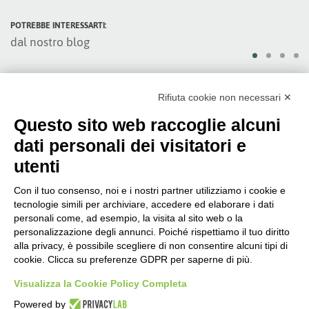
POTREBBE INTERESSARTI:
dal nostro blog
CONSIGLI PRATICI
06/08/2026
Rifiuta cookie non necessari ✕
Se il GDPR fosse un poema
cavalleresco
Questo sito web raccoglie alcuni
LEGGI DI PIÙ
dati personali dei visitatori e
utenti
Con il tuo consenso, noi e i nostri partner utilizziamo i cookie e
tecnologie simili per archiviare, accedere ed elaborare i dati
personali come, ad esempio, la visita al sito web o la
Società soggetta alla Direzione
personalizzazione degli annunci. Poiché rispettiamo il tuo diritto
e Coordinamento di Tinexta
S.p.A.
alla privacy, è possibile scegliere di non consentire alcuni tipi di
cookie. Clicca su preferenze GDPR per saperne di più.
CORPORATE
Certificazioni
Visualizza la Cookie Policy Completa
Informativa Sulla Privacy
Powered by