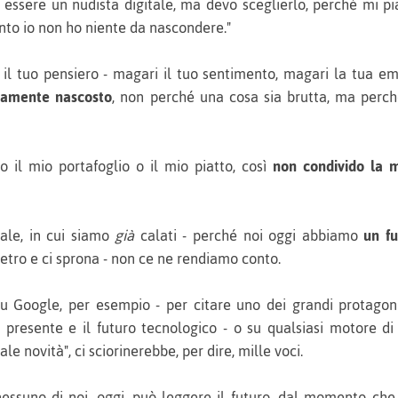
 essere un nudista digitale, ma devo sceglierlo, perché mi p
nto io non ho niente da nascondere."
il tuo pensiero - magari il tuo sentimento, magari la tua emot
mamente nascosto
, non perché una cosa sia brutta, ma perc
 il mio portafoglio o il mio piatto, così
non condivido la m
tale, in cui siamo
già
calati - perché noi oggi abbiamo
un fu
dietro e ci sprona - non ce ne rendiamo conto.
u Google, per esempio - per citare uno dei grandi protagoni
 presente e il futuro tecnologico - o su qualsiasi motore di
iale novità", ci sciorinerebbe, per dire, mille voci.
essuno di noi, oggi, può leggere il futuro, dal momento ch