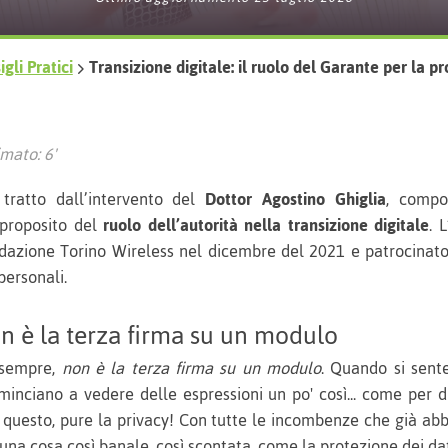
gli Pratici
Transizione digitale: il ruolo del Garante per la pr
mato: 6'
tratto dall’intervento del
Dottor Agostino Ghiglia
, compo
 proposito del
ruolo dell’autorità nella transizione digitale
. 
dazione Torino Wireless nel dicembre del 2021 e patrocinato
personali.
n è la terza firma su un modulo
o sempre,
non è la terza firma su un modulo
. Quando si sente
minciano a vedere delle espressioni un po' così... come per d
 questo, pure la privacy! Con tutte le incombenze che già ab
una cosa così banale, così scontata, come la protezione dei da