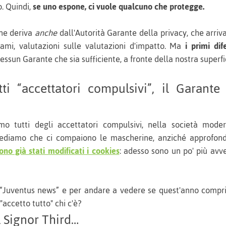
. Quindi,
se uno espone, ci vuole qualcuno che protegge.
one deriva
anche
dall'Autorità Garante della privacy, che arriv
ami, valutazioni sulle valutazioni d'impatto. Ma
i primi dif
nessun Garante che sia sufficiente, a fronte della nostra superfi
ti “accettatori compulsivi”, il Garant
mo tutti degli accettatori compulsivi, nella società mod
ediamo che ci compaiono le mascherine, anziché approfond
no già stati modificati i cookies
: adesso sono un po' più avv
o “Juventus news” e per andare a vedere se quest'anno compr
"accetto tutto" chi c'è?
l Signor Third…