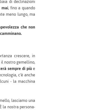
iaia di declinazioni
 mai
, fino a quando
ente meno lungo, ma
apevolezza che non
he camminano.
tanza crescere, in
 il nostro gemellino,
cerà sempre di più
e
ecnologia, c'è anche
alcuni - la macchina
mello, lasciamo una
 È la nostra persona-