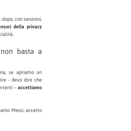
a dopo, con sanzioni,
ensori della privacy
cialità.
e non basta a
erna, se apriamo un
ire - devo dire che
ertenti –
accettiamo
iamo Messi, accetto