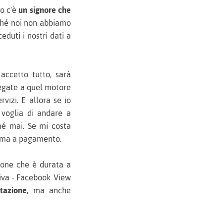
to c'è
un signore che
erché noi non abbiamo
duti i nostri dati a
 accetto tutto, sarà
llegate a quel motore
rvizi. E allora se io
 voglia di andare a
né mai. Se mi costa
forma a pagamento.
ione che è durata a
ttiva - Facebook View
tazione
, ma anche