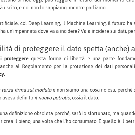
ià uscito, e noi non lo sappiamo, mentre parliamo.
rtificiale, col Deep Learning, il Machine Learning, il futuro h
 ha un'impennata dove va a incidere? Va a incidere sui dati, pe
lità di proteggere il dato spetta (anche) 
di proteggere
questa forma di libertà e una parte fondame
 anche al Regolamento per la protezione dei dati personal
cy.
a terza firma sul modulo
e non siamo una cosa noiosa, perché s
o aveva definito
il nuovo petrolio
, ossia il dato.
na definizione obsoleta perché, sarò io sfortunato, ma quando 
ricrea il pieno, una volta che l'ho consumato. E quello è il petr