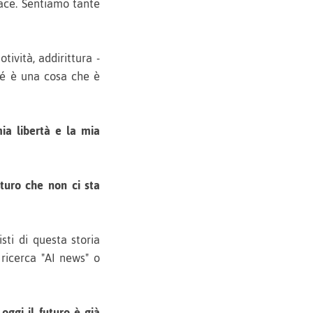
iace. Sentiamo tante
ività, addirittura -
hé è una cosa che è
ia libertà e la mia
turo che non ci sta
sti di questa storia
 ricerca "AI news" o
e
oggi il futuro è già