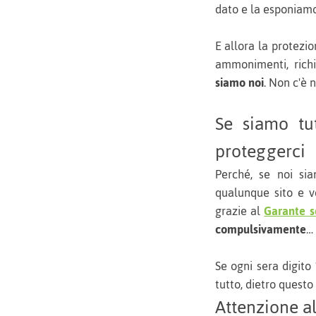
dato e la esponiamo
E allora la protezi
ammonimenti, richi
siamo noi
. Non c'è 
Se siamo tut
proteggerci
Perché, se noi sia
qualunque sito e v
grazie al
Garante so
compulsivamente
…
Se ogni sera digit
tutto, dietro questo 
Attenzione a