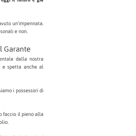
a avuto un'impennata.
rsonali e non.
al Garante
ntale della nostra
i e spetta anche al
iamo i possessori di
faccio il pieno alla
olio.