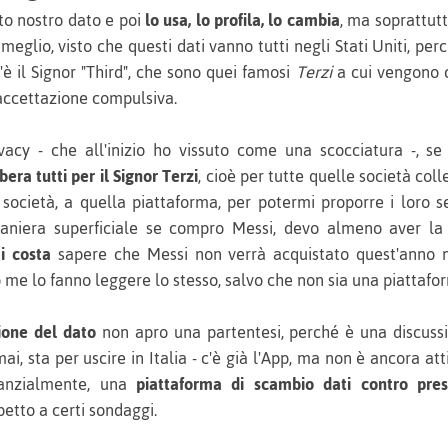
to nostro dato e poi
lo usa, lo profila, lo cambia
, ma soprattut
 meglio, visto che questi dati vanno tutti negli Stati Uniti, p
c'è il Signor "Third", che sono quei famosi
Terzi
a cui vengono ce
accettazione compulsiva.
vacy - che all'inizio ho vissuto come una scocciatura -, se
bera tutti per il Signor Terzi
, cioè per tutte quelle società co
 società, a quella piattaforma, per potermi proporre i loro se
aniera superficiale se compro Messi, devo almeno aver la
i costa
sapere che Messi non verrà acquistato quest'anno 
to me lo fanno leggere lo stesso, salvo che non sia una piatta
ione del dato
non apro una partentesi, perché è una discuss
ai, sta per uscire in Italia - c'è già l'App, ma non è ancora a
tanzialmente, una
piattaforma di scambio dati contro pres
petto a certi sondaggi.