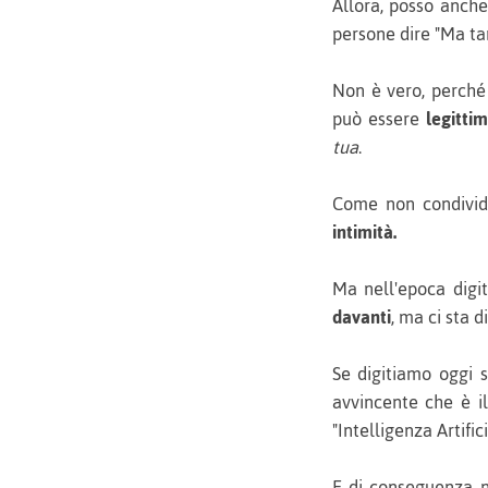
Allora, posso anche
persone dire "Ma ta
Non è vero, perché 
può essere
legitti
tua
.
Come non condivido
intimità.
Ma nell'epoca digi
davanti
, ma ci sta 
Se digitiamo oggi s
avvincente che è il
"Intelligenza Artific
E di conseguenza n