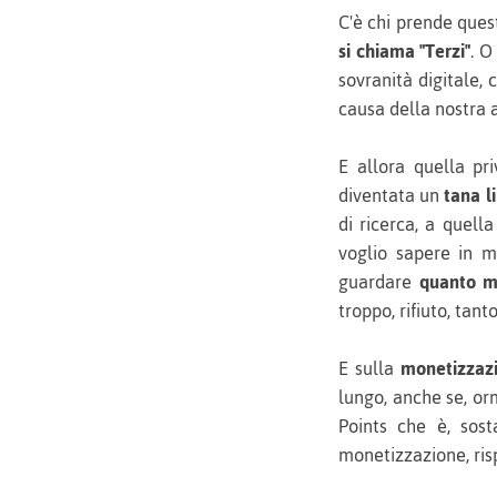
C'è chi prende ques
si chiama "Terzi"
. O
sovranità digitale, 
causa della nostra 
E allora quella pri
diventata un
tana li
di ricerca, a quella
voglio sapere in m
guardare
quanto m
troppo, rifiuto, tan
E sulla
monetizzaz
lungo, anche se, orm
Points che è, sos
monetizzazione, ris