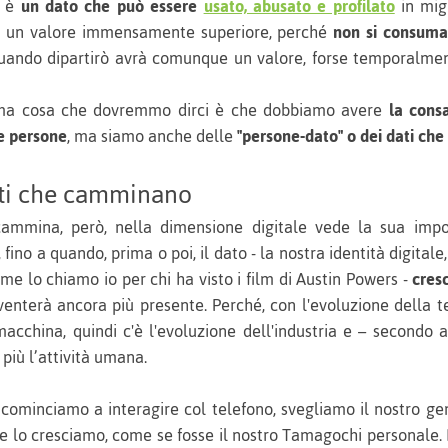
, è
un dato che può essere
usato, abusato e profilato
in migl
ha un valore immensamente superiore, perché
non si consuma
quando dipartirò avrà comunque un valore, forse temporalm
rima cosa che dovremmo dirci è che dobbiamo avere
la cons
e persone
, ma siamo anche delle
"persone-dato" o dei dati c
ati che camminano
ammina, però, nella dimensione digitale vede la sua impor
fino a quando, prima o poi, il dato - la nostra identità digitale,
me lo chiamo io per chi ha visto i film di Austin Powers -
cres
iventerà ancora più presente. Perché, con l'evoluzione della t
macchina, quindi c'è l'evoluzione dell'industria e – secondo 
 più l’attività umana.
cominciamo a interagire col telefono, svegliamo il nostro ge
i e lo cresciamo, come se fosse il nostro Tamagochi personale.