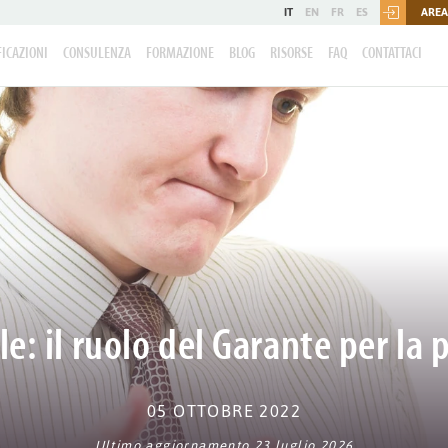
IT
EN
FR
ES
AREA
FICAZIONI
CONSULENZA
FORMAZIONE
BLOG
RISORSE
FAQ
CONTATTACI
le: il ruolo del Garante per la 
05 OTTOBRE 2022
Ultimo aggiornamento 23 luglio 2026