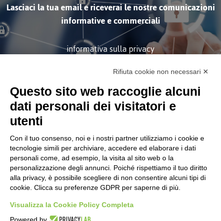
Lasciaci la tua email e riceverai le nostre comunicazioni
informative e commerciali
informativa sulla privacy
Rifiuta cookie non necessari ✕
ISCRIVITI
Questo sito web raccoglie alcuni
dati personali dei visitatori e
utenti
Con il tuo consenso, noi e i nostri partner utilizziamo i cookie e
tecnologie simili per archiviare, accedere ed elaborare i dati
personali come, ad esempio, la visita al sito web o la
Società soggetta alla Direzione
personalizzazione degli annunci. Poiché rispettiamo il tuo diritto
e Coordinamento di Tinexta
S.p.A.
alla privacy, è possibile scegliere di non consentire alcuni tipi di
cookie. Clicca su preferenze GDPR per saperne di più.
CORPORATE
Certificazioni
Visualizza la Cookie Policy Completa
Informativa Sulla Privacy
Powered by