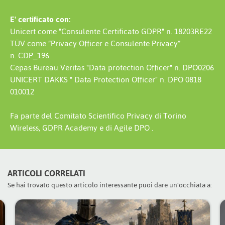
E' certificato con:
Unicert come "Consulente Certificato GDPR" n. 18203RE22
TÜV come “Privacy Officer e Consulente Privacy”
n. CDP_196.
Cepas Bureau Veritas "Data protection Officer" n. DPO0206
UNICERT DAKKS " Data Protection Officer" n. DPO 0818
010012
Fa parte del Comitato Scientifico Privacy di Torino
Wireless, GDPR Academy e di Agile DPO .
ARTICOLI CORRELATI
Se hai trovato questo articolo interessante puoi dare un'occhiata a: