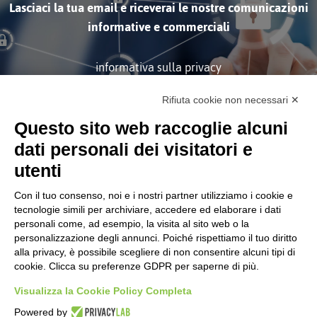
Lasciaci la tua email e riceverai le nostre comunicazioni
informative e commerciali
informativa sulla privacy
Rifiuta cookie non necessari ✕
ISCRIVITI
Questo sito web raccoglie alcuni
dati personali dei visitatori e
utenti
Con il tuo consenso, noi e i nostri partner utilizziamo i cookie e
tecnologie simili per archiviare, accedere ed elaborare i dati
personali come, ad esempio, la visita al sito web o la
Società soggetta alla Direzione
personalizzazione degli annunci. Poiché rispettiamo il tuo diritto
e Coordinamento di Tinexta
S.p.A.
alla privacy, è possibile scegliere di non consentire alcuni tipi di
cookie. Clicca su preferenze GDPR per saperne di più.
CORPORATE
Certificazioni
Visualizza la Cookie Policy Completa
Informativa Sulla Privacy
Powered by