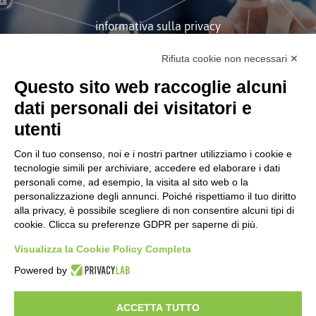
informativa sulla privacy
Rifiuta cookie non necessari ✕
ISCRIVITI
Questo sito web raccoglie alcuni
dati personali dei visitatori e
utenti
Con il tuo consenso, noi e i nostri partner utilizziamo i cookie e
tecnologie simili per archiviare, accedere ed elaborare i dati
personali come, ad esempio, la visita al sito web o la
Società soggetta alla Direzione
personalizzazione degli annunci. Poiché rispettiamo il tuo diritto
e Coordinamento di Tinexta
S.p.A.
alla privacy, è possibile scegliere di non consentire alcuni tipi di
cookie. Clicca su preferenze GDPR per saperne di più.
CORPORATE
Certificazioni
Visualizza la Cookie Policy Completa
Informativa Sulla Privacy
Powered by
Modifica Preferenze GDPR
Codice Etico e Modello Organizzativo
ACCETTA TUTTO