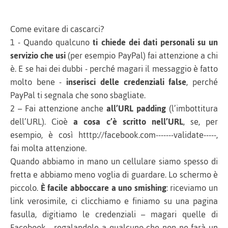
Come evitare di cascarci?
1 - Quando qualcuno
ti chiede dei dati personali su un
servizio che usi
(per esempio PayPal) fai attenzione a chi
è. E se hai dei dubbi - perché magari il messaggio è fatto
molto bene -
inserisci delle credenziali false
, perché
PayPal ti segnala che sono sbagliate.
2 – Fai attenzione anche
all’URL padding
(l’imbottitura
dell’URL). Cioè
a cosa c’è scritto nell’URL
, se, per
esempio, è così htttp://facebook.com-------validate-----,
fai molta attenzione.
Quando abbiamo in mano un cellulare siamo spesso di
fretta e abbiamo meno voglia di guardare. Lo schermo è
piccolo.
È facile abboccare a uno smishing
: riceviamo un
link verosimile, ci clicchiamo e finiamo su una pagina
fasulla, digitiamo le credenziali – magari quelle di
Facebook - regalandole a qualcuno che non ne farà un