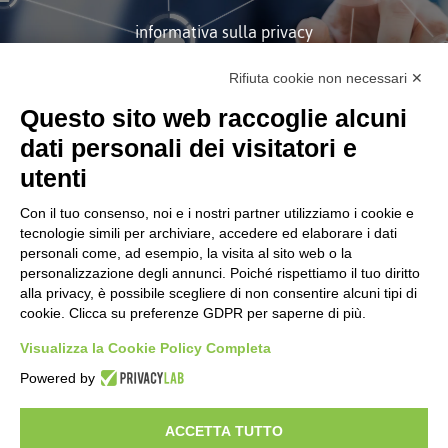
informativa sulla privacy
Rifiuta cookie non necessari ✕
ISCRIVITI
Questo sito web raccoglie alcuni
dati personali dei visitatori e
utenti
Con il tuo consenso, noi e i nostri partner utilizziamo i cookie e
tecnologie simili per archiviare, accedere ed elaborare i dati
personali come, ad esempio, la visita al sito web o la
Società soggetta alla Direzione
personalizzazione degli annunci. Poiché rispettiamo il tuo diritto
e Coordinamento di Tinexta
S.p.A.
alla privacy, è possibile scegliere di non consentire alcuni tipi di
cookie. Clicca su preferenze GDPR per saperne di più.
CORPORATE
Certificazioni
Visualizza la Cookie Policy Completa
Informativa Sulla Privacy
Powered by
Modifica Preferenze GDPR
Codice Etico e Modello Organizzativo
ACCETTA TUTTO