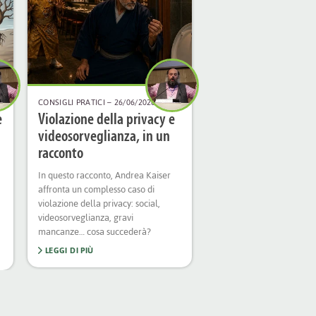
CONSIGLI PRATICI
– 26/06/2026
e
Violazione della privacy e
videosorveglianza, in un
racconto
In questo racconto, Andrea Kaiser
affronta un complesso caso di
violazione della privacy: social,
videosorveglianza, gravi
mancanze… cosa succederà?
LEGGI DI PIÙ