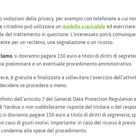
 violazioni della privacy, per esempio con telefonate a cui non
 cittadino può utilizzare un
modello scaricabile
ed esercitare i
ile del trattamento in questione. L'interessato potrà comunque 
ante per un reclamo, una segnalazione o un ricorso.
clamo
, si dovranno pagare 150 euro a titolo di diritti di segreter
ria preliminare e un eventuale procedimento amministrativo.
vece, è gratuita e finalizzata a sollecitare l’esercizio dell’attivi
i decidere se procedere o meno.
 definito dall’articolo 7 del General Data Protection Regulation
i "tardiva o non soddisfacente risposta del titolare o del respo
o si dovranno pagare 150 euro a titolo di diritti di segreteria, 
 caso di giusti motivi. Importante: in caso del ricorso è previst
a condanna alle spese del procedimento.