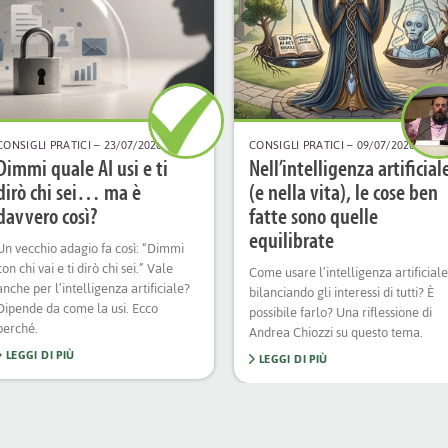
CONSIGLI PRATICI
– 23/07/2026
CONSIGLI PRATICI
– 09/07/2026
Dimmi quale AI usi e ti
Nell’intelligenza artificial
dirò chi sei… ma è
(e nella vita), le cose ben
davvero così?
fatte sono quelle
equilibrate
Un vecchio adagio fa così: “Dimmi
con chi vai e ti dirò chi sei.” Vale
Come usare l’intelligenza artificiale
anche per l’intelligenza artificiale?
bilanciando gli interessi di tutti? È
Dipende da come la usi. Ecco
possibile farlo? Una riflessione di
perché.
Andrea Chiozzi su questo tema.
LEGGI DI PIÙ
LEGGI DI PIÙ