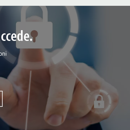
uccede.
oni