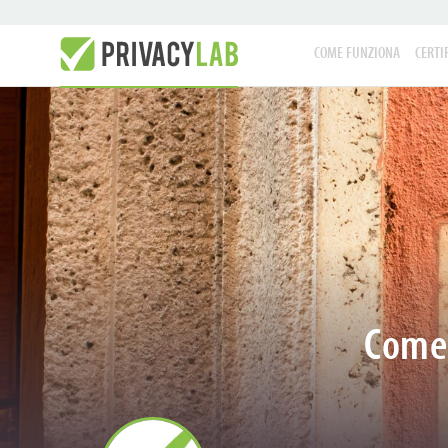
COME FUNZIONA
CERTI
Come 