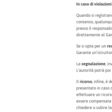
In caso di violazioni
Quando si registrano
consenso, qualunque
presso il responsab
direttamente al Gar
Se si opta per un
re
Garante un’istrutto
La
segnalazione
, in
L'autorità potrà po
Il
ricorso
, infine, è
presentato in caso d
effettuare un ricors
essere compensata in
chiedere o subire l