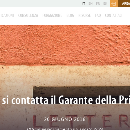
IT
EN
FR
ES
AREA
FICAZIONI
CONSULENZA
FORMAZIONE
BLOG
RISORSE
FAQ
CONTATTACI
si contatta il Garante della Pr
20 GIUGNO 2018
Ultimo aggiornamento 06 agosto 2026