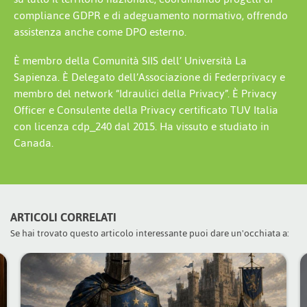
compliance GDPR e di adeguamento normativo, offrendo
assistenza anche come DPO esterno.
È membro della Comunità SIIS dell’ Università La
Sapienza. È Delegato dell’Associazione di Federprivacy e
membro del network “Idraulici della Privacy”. È Privacy
Officer e Consulente della Privacy certificato TUV Italia
con licenza cdp_240 dal 2015. Ha vissuto e studiato in
Canada.
ARTICOLI CORRELATI
Se hai trovato questo articolo interessante puoi dare un'occhiata a: