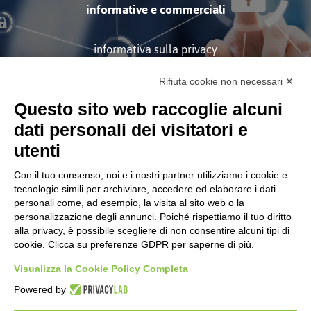
informative e commerciali
informativa sulla privacy
Rifiuta cookie non necessari ✕
ISCRIVITI
Questo sito web raccoglie alcuni
dati personali dei visitatori e
utenti
Con il tuo consenso, noi e i nostri partner utilizziamo i cookie e
tecnologie simili per archiviare, accedere ed elaborare i dati
personali come, ad esempio, la visita al sito web o la
Società soggetta alla Direzione
personalizzazione degli annunci. Poiché rispettiamo il tuo diritto
e Coordinamento di Tinexta
S.p.A.
alla privacy, è possibile scegliere di non consentire alcuni tipi di
cookie. Clicca su preferenze GDPR per saperne di più.
CORPORATE
Certificazioni
Visualizza la Cookie Policy Completa
Informativa Sulla Privacy
Powered by
Modifica Preferenze GDPR