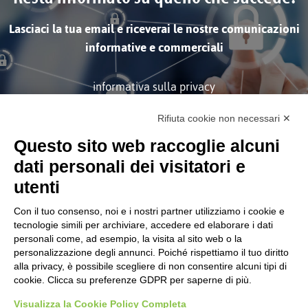
Lasciaci la tua email e riceverai le nostre comunicazioni
informative e commerciali
informativa sulla privacy
Rifiuta cookie non necessari ✕
ISCRIVITI
Questo sito web raccoglie alcuni
dati personali dei visitatori e
utenti
Con il tuo consenso, noi e i nostri partner utilizziamo i cookie e
tecnologie simili per archiviare, accedere ed elaborare i dati
personali come, ad esempio, la visita al sito web o la
Società soggetta alla Direzione
personalizzazione degli annunci. Poiché rispettiamo il tuo diritto
e Coordinamento di Tinexta
S.p.A.
alla privacy, è possibile scegliere di non consentire alcuni tipi di
cookie. Clicca su preferenze GDPR per saperne di più.
CORPORATE
Certificazioni
Visualizza la Cookie Policy Completa