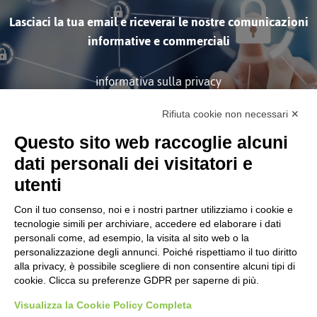
Lasciaci la tua email e riceverai le nostre comunicazioni
informative e commerciali
informativa sulla privacy
Rifiuta cookie non necessari ✕
ISCRIVITI
Questo sito web raccoglie alcuni
dati personali dei visitatori e
utenti
Con il tuo consenso, noi e i nostri partner utilizziamo i cookie e
tecnologie simili per archiviare, accedere ed elaborare i dati
personali come, ad esempio, la visita al sito web o la
Società soggetta alla Direzione
personalizzazione degli annunci. Poiché rispettiamo il tuo diritto
e Coordinamento di Tinexta
S.p.A.
alla privacy, è possibile scegliere di non consentire alcuni tipi di
cookie. Clicca su preferenze GDPR per saperne di più.
CORPORATE
Certificazioni
Visualizza la Cookie Policy Completa