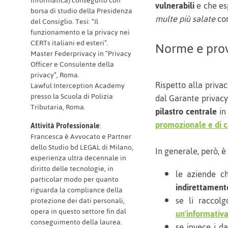
informatica) conseguito con
vulnerabili
e che esp
borsa di studio della Presidenza
multe più salate
com
del Consiglio. Tesi: “Il
funzionamento e la privacy nei
CERTs italiani ed esteri”.
Norme e prov
Master Federprivacy in “Privacy
Officer e Consulente della
privacy”, Roma.
Rispetto alla priva
Lawful Interception Academy
presso la Scuola di Polizia
dal Garante privacy,
Tributaria, Roma.
pilastro centrale
in
promozionale e di c
Attività Professionale
:
Francesca è Avvocato e Partner
dello Studio bd LEGAL di Milano,
In generale, però, 
esperienza ultra decennale in
diritto delle tecnologie, in
le aziende ch
particolar modo per quanto
indirettament
riguarda la compliance della
se li raccol
protezione dei dati personali,
opera in questo settore fin dal
un'informativ
conseguimento della laurea.
se invece i d