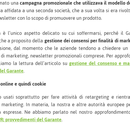
onato una
campagna promozionale che utilizzava il modello del
a affidata a una seconda società, che a sua volta si era rivolt
newsletter con lo scopo di promuovere un prodotto.
è l’unico aspetto delicato su cui soffermarsi, perché il Ga
che a proposito della
gestione dei consensi per finalità di mar
essione, dal momento che le aziende tendono a chiedere un
tà di marketing, newsletter promozionali comprese. Per appro
liamo la lettura dell’articolo su
gestione del consenso e mar
del Garante
.
online e quindi cookie
 usati soprattutto per fare attività di retargeting e rient
 marketing. In materia, la nostra e altre autorità europee p
ià espresse. Ne abbiamo parlato nel nostro approfondimen
PR: provvedimenti del Garante
.