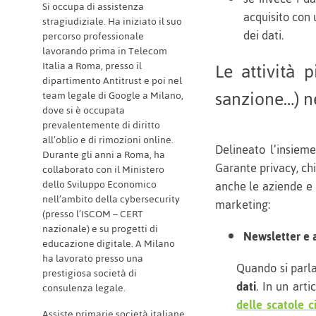
Si occupa di assistenza
acquisito con 
stragiudiziale. Ha iniziato il suo
dei dati.
percorso professionale
lavorando prima in Telecom
Le attività 
Italia a Roma, presso il
dipartimento Antitrust e poi nel
sanzione…) ne
team legale di Google a Milano,
dove si è occupata
prevalentemente di diritto
all’oblio e di rimozioni online.
Delineato l’insiem
Durante gli anni a Roma, ha
Garante privacy, ch
collaborato con il Ministero
dello Sviluppo Economico
anche le aziende e l
nell’ambito della cybersecurity
marketing:
(presso l’ISCOM – CERT
nazionale) e su progetti di
Newsletter e a
educazione digitale. A Milano
ha lavorato presso una
Quando si parla
prestigiosa società di
dati
. In un art
consulenza legale.
delle scatole c
Assiste primarie società italiane