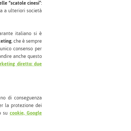
le “scatole cinesi”
:
a a ulteriori società
rante italiano si è
keting
, che è sempre
 unico consenso per
fondire anche questo
keting diretto: due
rano di conseguenza
er la protezione dei
to su
cookie, Google