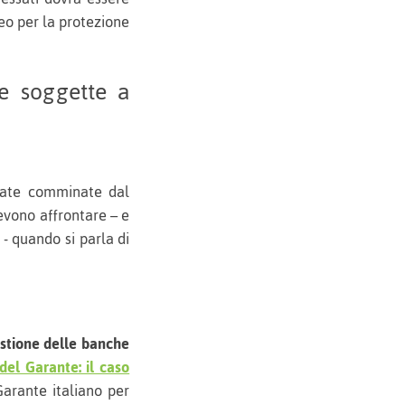
eo per la protezione
te soggette a
evate comminate dal
evono affrontare – e
 - quando si parla di
stione delle banche
el Garante: il caso
arante italiano per