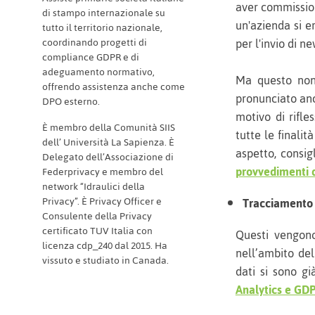
aver commissi
di stampo internazionale su
un'azienda si er
tutto il territorio nazionale,
per l'invio di 
coordinando progetti di
compliance GDPR e di
adeguamento normativo,
Ma questo non 
offrendo assistenza anche come
pronunciato an
DPO esterno.
motivo di rifl
È membro della Comunità SIIS
tutte le finali
dell’ Università La Sapienza. È
aspetto, consig
Delegato dell’Associazione di
provvedimenti 
Federprivacy e membro del
network “Idraulici della
Privacy”. È Privacy Officer e
Tracciamento 
Consulente della Privacy
certificato TUV Italia con
Questi vengono
licenza cdp_240 dal 2015. Ha
nell’ambito del
vissuto e studiato in Canada.
dati si sono g
Analytics e GD