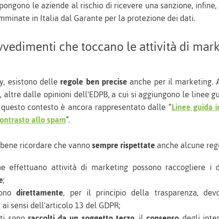
ongono le aziende al rischio di ricevere una sanzione, infine,
minate in Italia dal Garante per la protezione dei dati.
vedimenti che toccano le attività di mar
cy, esistono delle
regole ben precise
anche per il marketing. 
 altre dalle opinioni dell'EDPB, a cui si aggiungono le linee guid
 questo contesto è ancora rappresentato dalle “
Linee guida i
ontrasto allo spam
”.
è bene ricordare che vanno
sempre rispettate
anche alcune rego
e effettuano attività di marketing possono raccogliere i 
e
;
gono
direttamente
, per il principio della trasparenza, d
a
ai sensi dell'articolo 13 del GDPR;
ati sono
raccolti da un soggetto terzo
, il
consenso
degli inte