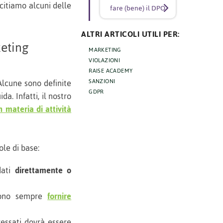
 citiamo alcuni delle
fare (bene) il DPO
ALTRI ARTICOLI UTILI PER:
keting
MARKETING
VIOLAZIONI
RAISE ACADEMY
Alcune sono definite
SANZIONI
GDPR
a. Infatti, il nostro
n materia di attività
le di base:
dati
direttamente o
evono sempre
fornire
ressati dovrà essere