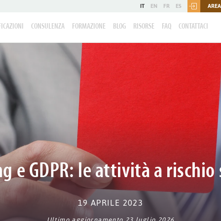
IT
EN
FR
ES
AREA
FICAZIONI
CONSULENZA
FORMAZIONE
BLOG
RISORSE
FAQ
CONTATTACI
g e GDPR: le attività a rischio
19 APRILE 2023
Ultimo aggiornamento 23 luglio 2026