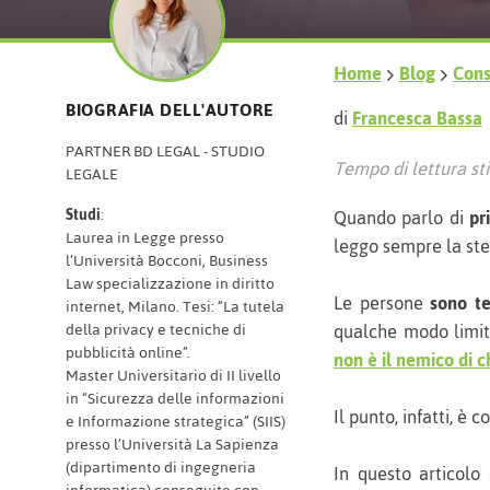
Home
Blog
Consi
BIOGRAFIA DELL'AUTORE
di
Francesca Bassa
PARTNER BD LEGAL - STUDIO
Tempo di lettura sti
LEGALE
Studi
:
Quando parlo di
pr
Laurea in Legge presso
leggo sempre la ste
l’Università Bocconi, Business
Law specializzazione in diritto
Le persone
sono te
internet, Milano. Tesi: “La tutela
qualche modo limita
della privacy e tecniche di
pubblicità online”.
non è il nemico di c
Master Universitario di II livello
in “Sicurezza delle informazioni
Il punto, infatti, 
e Informazione strategica” (SIIS)
presso l’Università La Sapienza
(dipartimento di ingegneria
In questo articolo