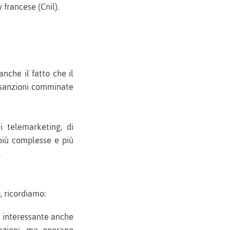
 francese (Cnil).
nche il fatto che il
e sanzioni comminate
i telemarketing, di
più complesse e più
.
, ricordiamo:
o interessante anche