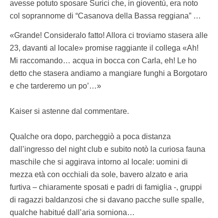
avesse potuto sposare Surici che, in gioventù, era noto
col soprannome di “Casanova della Bassa reggiana” …
«Grande! Consideralo fatto! Allora ci troviamo stasera alle
23, davanti al locale» promise raggiante il collega «Ah!
Mi raccomando… acqua in bocca con Carla, eh! Le ho
detto che stasera andiamo a mangiare funghi a Borgotaro
e che tarderemo un po’…»
Kaiser si astenne dal commentare.
Qualche ora dopo, parcheggiò a poca distanza
dall’ingresso del night club e subito notò la curiosa fauna
maschile che si aggirava intorno al locale: uomini di
mezza età con occhiali da sole, bavero alzato e aria
furtiva – chiaramente sposati e padri di famiglia -, gruppi
di ragazzi baldanzosi che si davano pacche sulle spalle,
qualche habitué dall’aria sorniona…