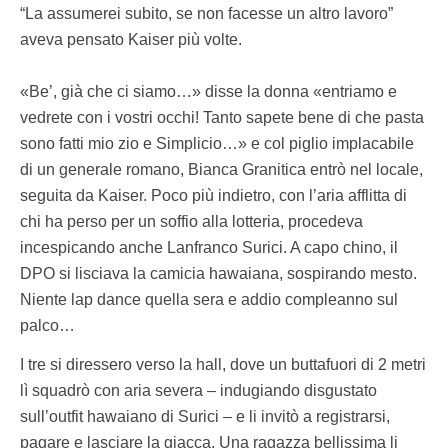
“La assumerei subito, se non facesse un altro lavoro”
aveva pensato Kaiser più volte.
«Be’, già che ci siamo…» disse la donna «entriamo e
vedrete con i vostri occhi! Tanto sapete bene di che pasta
sono fatti mio zio e Simplicio…» e col piglio implacabile
di un generale romano, Bianca Granitica entrò nel locale,
seguita da Kaiser. Poco più indietro, con l’aria afflitta di
chi ha perso per un soffio alla lotteria, procedeva
incespicando anche Lanfranco Surici. A capo chino, il
DPO si lisciava la camicia hawaiana, sospirando mesto.
Niente lap dance quella sera e addio compleanno sul
palco…
I tre si diressero verso la hall, dove un buttafuori di 2 metri
lì squadrò con aria severa – indugiando disgustato
sull’outfit hawaiano di Surici – e li invitò a registrarsi,
pagare e lasciare la giacca. Una ragazza bellissima li