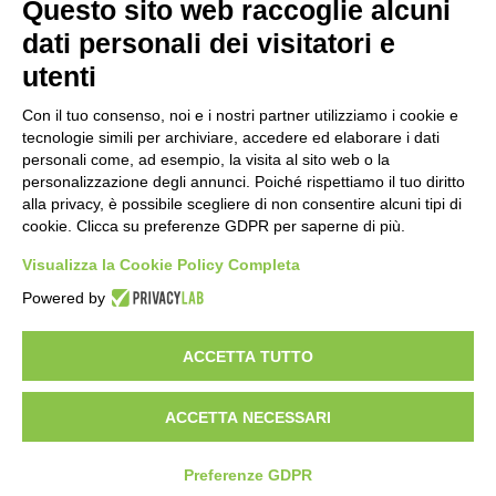
Questo sito web raccoglie alcuni
dati personali dei visitatori e
utenti
Con il tuo consenso, noi e i nostri partner utilizziamo i cookie e
tecnologie simili per archiviare, accedere ed elaborare i dati
personali come, ad esempio, la visita al sito web o la
Società soggetta alla Direzione
personalizzazione degli annunci. Poiché rispettiamo il tuo diritto
e Coordinamento di Tinexta
S.p.A.
alla privacy, è possibile scegliere di non consentire alcuni tipi di
cookie. Clicca su preferenze GDPR per saperne di più.
CORPORATE
Certificazioni
Visualizza la Cookie Policy Completa
Informativa Sulla Privacy
Powered by
Modifica Preferenze GDPR
Codice Etico e Modello Organizzativo
ACCETTA TUTTO
Business Unit PrivacyLab
Via del Fante 45
42124 Reggio Emilia, Italia
Email info@privacylab.it
Tel.
+39 0522 215092
Tinexta Innovation Hub S.p.A.
Corso Mazzini 11
42015 Correggio (RE), Italia
P. IVA
ACCETTA NECESSARI
02182620357
REA RE 258772
Capitale sociale € 65.560,31
© Tinexta Innovation Hub S.p.A. 2026 tutti i diritti riservati. PrivacyLab è un marchio registrato
nell'Unione Europea e non ne è consentito l'utilizzo senza autorizzazione del proprietario. Tutti gli
altri marchi riportati appartengono ai legittimi proprietari.
Preferenze GDPR