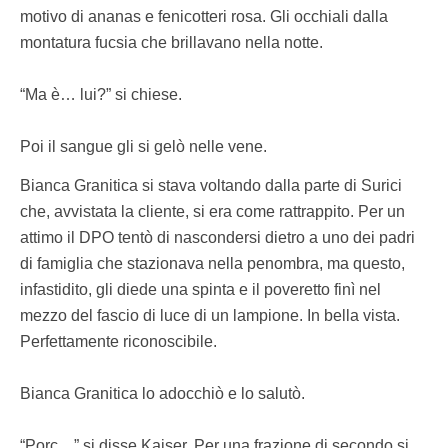
motivo di ananas e fenicotteri rosa. Gli occhiali dalla
montatura fucsia che brillavano nella notte.
“Ma è… lui?” si chiese.
Poi il sangue gli si gelò nelle vene.
Bianca Granitica si stava voltando dalla parte di Surici
che, avvistata la cliente, si era come rattrappito. Per un
attimo il DPO tentò di nascondersi dietro a uno dei padri
di famiglia che stazionava nella penombra, ma questo,
infastidito, gli diede una spinta e il poveretto finì nel
mezzo del fascio di luce di un lampione. In bella vista.
Perfettamente riconoscibile.
Bianca Granitica lo adocchiò e lo salutò.
“Porc…” si disse Kaiser. Per una frazione di secondo si