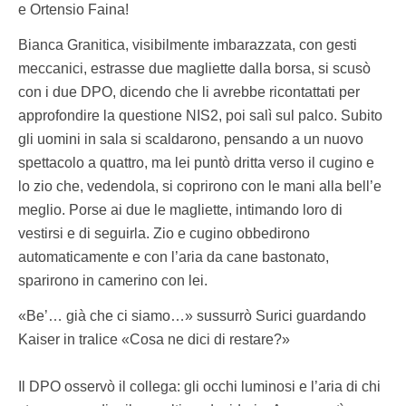
e Ortensio Faina!
Bianca Granitica, visibilmente imbarazzata, con gesti
meccanici, estrasse due magliette dalla borsa, si scusò
con i due DPO, dicendo che li avrebbe ricontattati per
approfondire la questione NIS2, poi salì sul palco. Subito
gli uomini in sala si scaldarono, pensando a un nuovo
spettacolo a quattro, ma lei puntò dritta verso il cugino e
lo zio che, vedendola, si coprirono con le mani alla bell’e
meglio. Porse ai due le magliette, intimando loro di
vestirsi e di seguirla. Zio e cugino obbedirono
automaticamente e con l’aria da cane bastonato,
sparirono in camerino con lei.
«Be’… già che ci siamo…» sussurrò Surici guardando
Kaiser in tralice «Cosa ne dici di restare?»
Il DPO osservò il collega: gli occhi luminosi e l’aria di chi