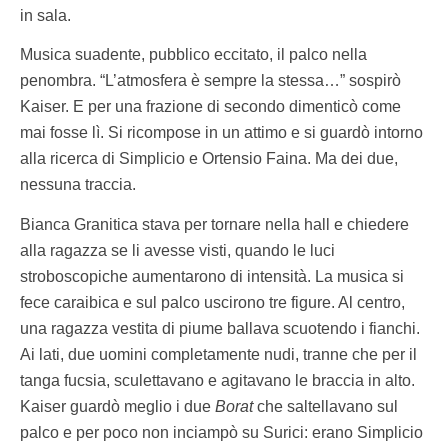
in sala.
Musica suadente, pubblico eccitato, il palco nella
penombra. “L’atmosfera è sempre la stessa…” sospirò
Kaiser. E per una frazione di secondo dimenticò come
mai fosse lì. Si ricompose in un attimo e si guardò intorno
alla ricerca di Simplicio e Ortensio Faina. Ma dei due,
nessuna traccia.
Bianca Granitica stava per tornare nella hall e chiedere
alla ragazza se li avesse visti, quando le luci
stroboscopiche aumentarono di intensità. La musica si
fece caraibica e sul palco uscirono tre figure. Al centro,
una ragazza vestita di piume ballava scuotendo i fianchi.
Ai lati, due uomini completamente nudi, tranne che per il
tanga fucsia, sculettavano e agitavano le braccia in alto.
Kaiser guardò meglio i due
Borat
che saltellavano sul
palco e per poco non inciampò su Surici: erano Simplicio