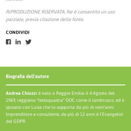
RIPRODUZIONE RISERVATA. Ne è consentito un uso
parziale, previa citazione della fonte.
CONDIVIDI
Biografia dell'autore
Andrea Chiozz
i è nato a Reggio Emilia il 4 Agosto del
1969, reggiano “testaquadra” DOC come il lambrusco, ed è
sposato con Luisa che lo sopporta da più di vent’anni.
Imprenditore e consulente, da più di 12 anni è l’Evangelist
del GDPR.