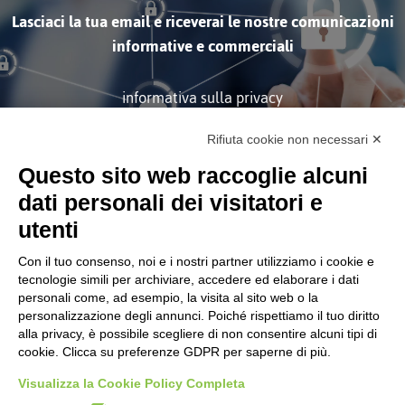
Lasciaci la tua email e riceverai le nostre comunicazioni
informative e commerciali
informativa sulla privacy
Rifiuta cookie non necessari ✕
ISCRIVITI
Questo sito web raccoglie alcuni
dati personali dei visitatori e
utenti
Con il tuo consenso, noi e i nostri partner utilizziamo i cookie e
tecnologie simili per archiviare, accedere ed elaborare i dati
personali come, ad esempio, la visita al sito web o la
Società soggetta alla Direzione
personalizzazione degli annunci. Poiché rispettiamo il tuo diritto
e Coordinamento di Tinexta
S.p.A.
alla privacy, è possibile scegliere di non consentire alcuni tipi di
cookie. Clicca su preferenze GDPR per saperne di più.
CORPORATE
Certificazioni
Visualizza la Cookie Policy Completa